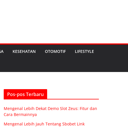
GA
KESEHATAN
OTOMOTIF
LIFESTYLE
Pos-pos Terbaru
Mengenal Lebih Dekat Demo Slot Zeus: Fitur dan
Cara Bermainnya
Mengenal Lebih Jauh Tentang Sbobet Link