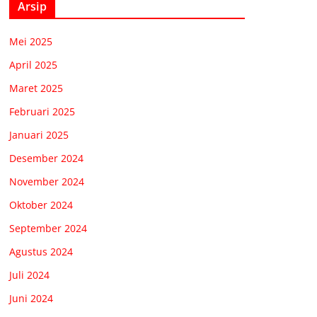
Arsip
Mei 2025
April 2025
Maret 2025
Februari 2025
Januari 2025
Desember 2024
November 2024
Oktober 2024
September 2024
Agustus 2024
Juli 2024
Juni 2024