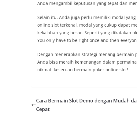
Anda mengambil keputusan yang tepat dan me
Selain itu, Anda juga perlu memiliki modal yang
online slot terkenal, modal yang cukup dapat
kekalahan yang besar. Seperti yang dikatakan ol
You only have to be right once and then everyone
Dengan menerapkan strategi menang bermain poke
Anda bisa meraih kemenangan dalam permainan i
nikmati keseruan bermain poker online slot!
Cara Bermain Slot Demo dengan Mudah d
Cepat