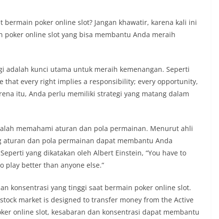
bermain poker online slot? Jangan khawatir, karena kali ini
 poker online slot yang bisa membantu Anda meraih
tegi adalah kunci utama untuk meraih kemenangan. Seperti
e that every right implies a responsibility; every opportunity,
arena itu, Anda perlu memiliki strategi yang matang dalam
adalah memahami aturan dan pola permainan. Menurut ahli
ng aturan dan pola permainan dapat membantu Anda
perti yang dikatakan oleh Albert Einstein, “You have to
o play better than anyone else.”
an konsentrasi yang tinggi saat bermain poker online slot.
 stock market is designed to transfer money from the Active
oker online slot, kesabaran dan konsentrasi dapat membantu