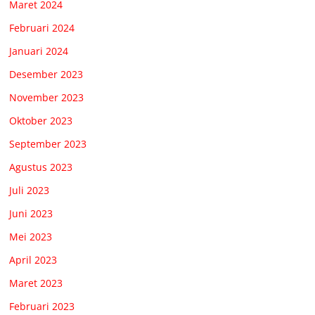
Maret 2024
Februari 2024
Januari 2024
Desember 2023
November 2023
Oktober 2023
September 2023
Agustus 2023
Juli 2023
Juni 2023
Mei 2023
April 2023
Maret 2023
Februari 2023