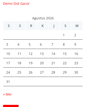
Demo Slot Gacor
Agustus 2026
S
S
R
K
J
S
M
1
2
3
4
5
6
7
8
9
10
11
12
13
14
15
16
17
18
19
20
21
22
23
24
25
26
27
28
29
30
31
« Mei