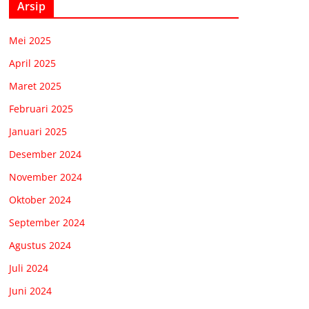
Arsip
Mei 2025
April 2025
Maret 2025
Februari 2025
Januari 2025
Desember 2024
November 2024
Oktober 2024
September 2024
Agustus 2024
Juli 2024
Juni 2024