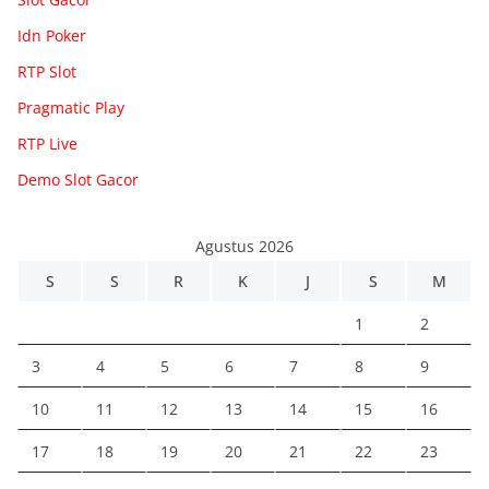
Idn Poker
RTP Slot
Pragmatic Play
RTP Live
Demo Slot Gacor
Agustus 2026
S
S
R
K
J
S
M
1
2
3
4
5
6
7
8
9
10
11
12
13
14
15
16
17
18
19
20
21
22
23