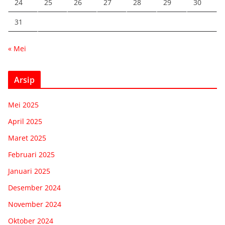
24
25
26
27
28
29
30
31
« Mei
Arsip
Mei 2025
April 2025
Maret 2025
Februari 2025
Januari 2025
Desember 2024
November 2024
Oktober 2024