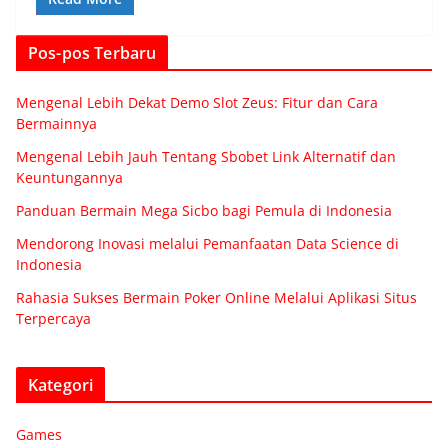
Pos-pos Terbaru
Mengenal Lebih Dekat Demo Slot Zeus: Fitur dan Cara
Bermainnya
Mengenal Lebih Jauh Tentang Sbobet Link Alternatif dan
Keuntungannya
Panduan Bermain Mega Sicbo bagi Pemula di Indonesia
Mendorong Inovasi melalui Pemanfaatan Data Science di
Indonesia
Rahasia Sukses Bermain Poker Online Melalui Aplikasi Situs
Terpercaya
Kategori
Games