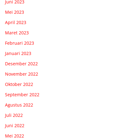
Juni 2023
Mei 2023
April 2023
Maret 2023
Februari 2023
Januari 2023
Desember 2022
November 2022
Oktober 2022
September 2022
Agustus 2022
Juli 2022
Juni 2022
Mei 2022