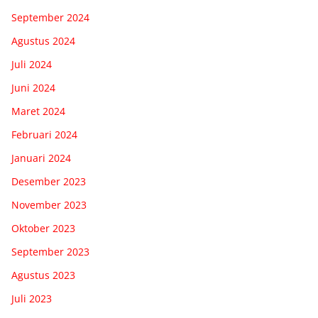
September 2024
Agustus 2024
Juli 2024
Juni 2024
Maret 2024
Februari 2024
Januari 2024
Desember 2023
November 2023
Oktober 2023
September 2023
Agustus 2023
Juli 2023