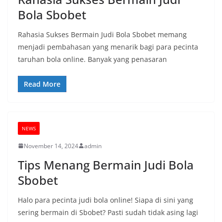
Bola Sbobet
Rahasia Sukses Bermain Judi Bola Sbobet memang
menjadi pembahasan yang menarik bagi para pecinta
taruhan bola online. Banyak yang penasaran
Read More
NEWS
November 14, 2024
admin
Tips Menang Bermain Judi Bola
Sbobet
Halo para pecinta judi bola online! Siapa di sini yang
sering bermain di Sbobet? Pasti sudah tidak asing lagi