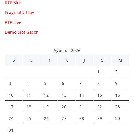
RTP Slot
Pragmatic Play
RTP Live
Demo Slot Gacor
Agustus 2026
S
S
R
K
J
S
M
1
2
3
4
5
6
7
8
9
10
11
12
13
14
15
16
17
18
19
20
21
22
23
24
25
26
27
28
29
30
31