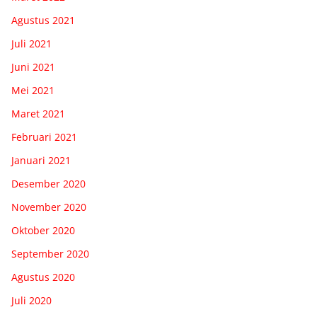
Agustus 2021
Juli 2021
Juni 2021
Mei 2021
Maret 2021
Februari 2021
Januari 2021
Desember 2020
November 2020
Oktober 2020
September 2020
Agustus 2020
Juli 2020