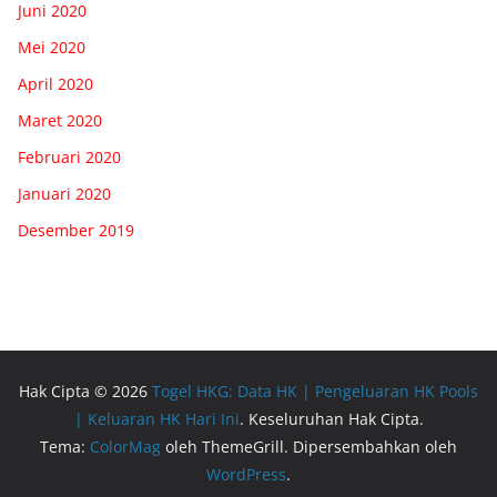
Juni 2020
Mei 2020
April 2020
Maret 2020
Februari 2020
Januari 2020
Desember 2019
Hak Cipta © 2026
Togel HKG: Data HK | Pengeluaran HK Pools
| Keluaran HK Hari Ini
. Keseluruhan Hak Cipta.
Tema:
ColorMag
oleh ThemeGrill. Dipersembahkan oleh
WordPress
.