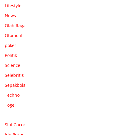
Lifestyle
News
Olah Raga
Otomotif
poker
Politik
Science
Selebritis
Sepakbola
Techno
Togel
Slot Gacor
Idn Poker