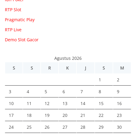
RTP Slot
Pragmatic Play
RTP Live
Demo Slot Gacor
Agustus 2026
S
S
R
K
J
S
M
1
2
3
4
5
6
7
8
9
10
11
12
13
14
15
16
17
18
19
20
21
22
23
24
25
26
27
28
29
30