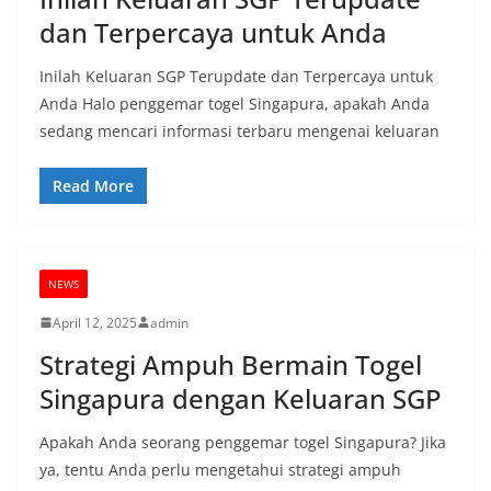
dan Terpercaya untuk Anda
Inilah Keluaran SGP Terupdate dan Terpercaya untuk
Anda Halo penggemar togel Singapura, apakah Anda
sedang mencari informasi terbaru mengenai keluaran
Read More
NEWS
April 12, 2025
admin
Strategi Ampuh Bermain Togel
Singapura dengan Keluaran SGP
Apakah Anda seorang penggemar togel Singapura? Jika
ya, tentu Anda perlu mengetahui strategi ampuh