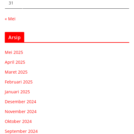
31
« Mei
Arsip
Mei 2025
April 2025
Maret 2025
Februari 2025
Januari 2025
Desember 2024
November 2024
Oktober 2024
September 2024