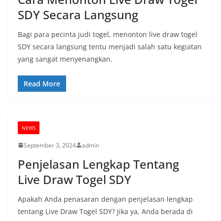
SDY Secara Langsung
Bagi para pecinta judi togel, menonton live draw togel
SDY secara langsung tentu menjadi salah satu kegiatan
yang sangat menyenangkan.
Read More
NEWS
September 3, 2024
admin
Penjelasan Lengkap Tentang
Live Draw Togel SDY
Apakah Anda penasaran dengan penjelasan lengkap
tentang Live Draw Togel SDY? Jika ya, Anda berada di