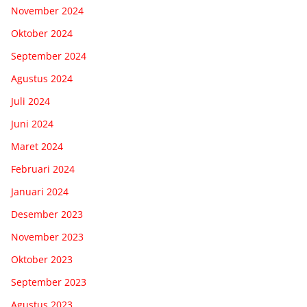
November 2024
Oktober 2024
September 2024
Agustus 2024
Juli 2024
Juni 2024
Maret 2024
Februari 2024
Januari 2024
Desember 2023
November 2023
Oktober 2023
September 2023
Agustus 2023