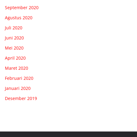
September 2020
Agustus 2020
Juli 2020
Juni 2020
Mei 2020
April 2020
Maret 2020
Februari 2020
Januari 2020
Desember 2019