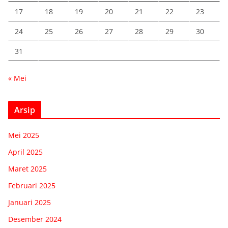
17
18
19
20
21
22
23
24
25
26
27
28
29
30
31
« Mei
Arsip
Mei 2025
April 2025
Maret 2025
Februari 2025
Januari 2025
Desember 2024