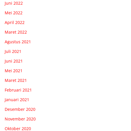
Juni 2022
Mei 2022
April 2022
Maret 2022
Agustus 2021
Juli 2021
Juni 2021
Mei 2021
Maret 2021
Februari 2021
Januari 2021
Desember 2020
November 2020
Oktober 2020