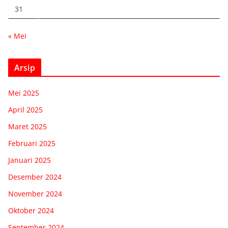
31
« Mei
Arsip
Mei 2025
April 2025
Maret 2025
Februari 2025
Januari 2025
Desember 2024
November 2024
Oktober 2024
September 2024