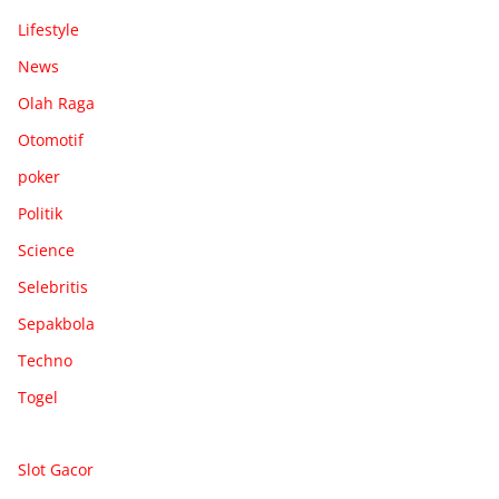
Lifestyle
News
Olah Raga
Otomotif
poker
Politik
Science
Selebritis
Sepakbola
Techno
Togel
Slot Gacor