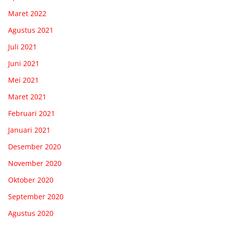
Maret 2022
Agustus 2021
Juli 2021
Juni 2021
Mei 2021
Maret 2021
Februari 2021
Januari 2021
Desember 2020
November 2020
Oktober 2020
September 2020
Agustus 2020