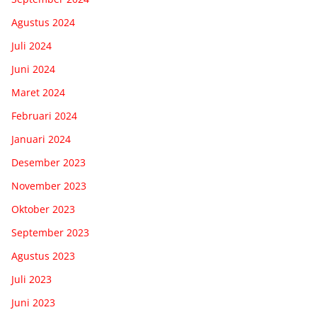
Agustus 2024
Juli 2024
Juni 2024
Maret 2024
Februari 2024
Januari 2024
Desember 2023
November 2023
Oktober 2023
September 2023
Agustus 2023
Juli 2023
Juni 2023