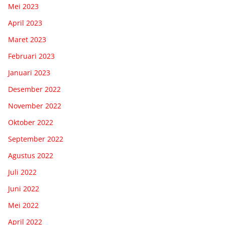
Mei 2023
April 2023
Maret 2023
Februari 2023
Januari 2023
Desember 2022
November 2022
Oktober 2022
September 2022
Agustus 2022
Juli 2022
Juni 2022
Mei 2022
April 2022