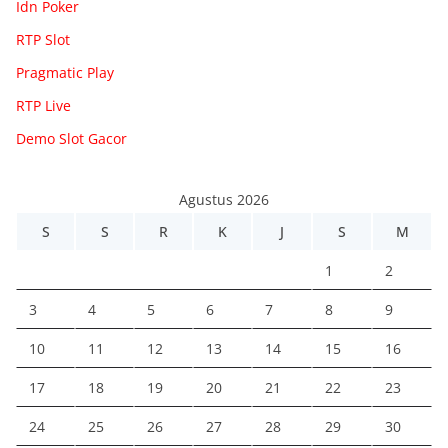
Idn Poker
RTP Slot
Pragmatic Play
RTP Live
Demo Slot Gacor
Agustus 2026
S
S
R
K
J
S
M
1
2
3
4
5
6
7
8
9
10
11
12
13
14
15
16
17
18
19
20
21
22
23
24
25
26
27
28
29
30