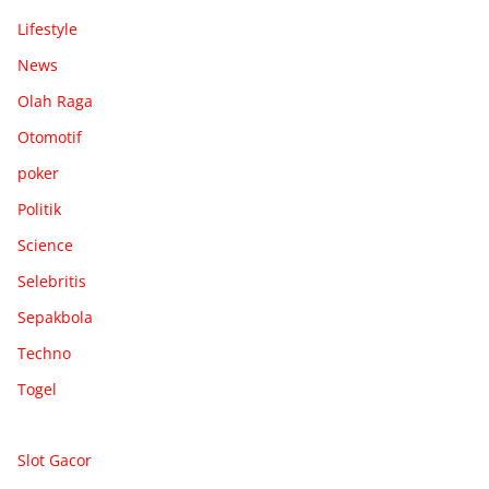
Lifestyle
News
Olah Raga
Otomotif
poker
Politik
Science
Selebritis
Sepakbola
Techno
Togel
Slot Gacor