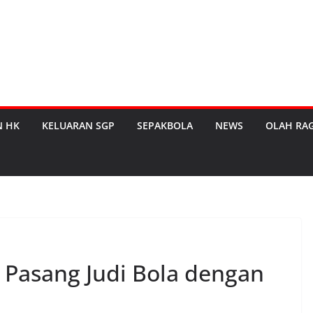
N HK
KELUARAN SGP
SEPAKBOLA
NEWS
OLAH RA
 Pasang Judi Bola dengan