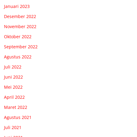
Januari 2023
Desember 2022
November 2022
Oktober 2022
September 2022
Agustus 2022
Juli 2022
Juni 2022
Mei 2022
April 2022
Maret 2022
Agustus 2021
Juli 2021