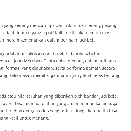
lian yang sedang mencari tips dan trik untuk menang pasang
erada di tempat yang tepat! Kali ini kita akan membahas
ian meraih kemenangan dalam bermain judi bola.
ing adalah melakukan riset terlebih dahulu sebelum
emuka, John Morrison, “Untuk bisa menang dalam judi bola,
g, formasi yang digunakan, serta performa pemain secara
ng, kalian akan memiliki gambaran yang lebih jelas tentang
ds atau nilai taruhan yang diberikan oleh bandar judi bola.
 favorit bisa menjadi pilihan yang aman, namun kalian juga
 terjebak dengan odds yang terlalu tinggi, karena itu bisa
uang kecil untuk menang.”