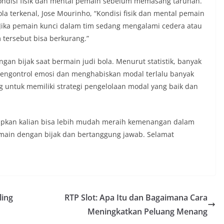
kondisi fisik dan mental pemain sebelum memasang taruhan.
a terkenal, Jose Mourinho, “Kondisi fisik dan mental pemain
Jika pemain kunci dalam tim sedang mengalami cedera atau
tersebut bisa berkurang.”
gan bijak saat bermain judi bola. Menurut statistik, banyak
 mengontrol emosi dan menghabiskan modal terlalu banyak
ng untuk memiliki strategi pengelolaan modal yang baik dan
rapkan kalian bisa lebih mudah meraih kemenangan dalam
ermain dengan bijak dan bertanggung jawab. Selamat
ling
RTP Slot: Apa Itu dan Bagaimana Cara
Meningkatkan Peluang Menang