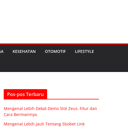
GA
KESEHATAN
OTOMOTIF
LIFESTYLE
Pos-pos Terbaru
Mengenal Lebih Dekat Demo Slot Zeus: Fitur dan
Cara Bermainnya
Mengenal Lebih Jauh Tentang Sbobet Link