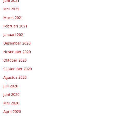
Juni 2021
Mei 2021
Maret 2021
Februari 2021
Januari 2021
Desember 2020
November 2020
Oktober 2020
September 2020
Agustus 2020
Juli 2020
Juni 2020
Mei 2020
April 2020