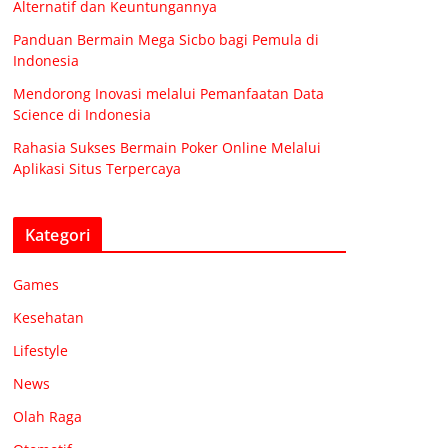
Alternatif dan Keuntungannya
Panduan Bermain Mega Sicbo bagi Pemula di
Indonesia
Mendorong Inovasi melalui Pemanfaatan Data
Science di Indonesia
Rahasia Sukses Bermain Poker Online Melalui
Aplikasi Situs Terpercaya
Kategori
Games
Kesehatan
Lifestyle
News
Olah Raga