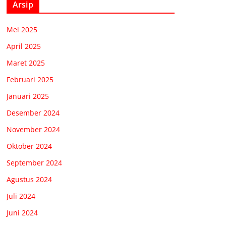
Arsip
Mei 2025
April 2025
Maret 2025
Februari 2025
Januari 2025
Desember 2024
November 2024
Oktober 2024
September 2024
Agustus 2024
Juli 2024
Juni 2024