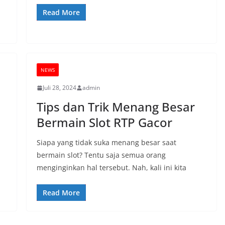
Read More
NEWS
Juli 28, 2024
admin
Tips dan Trik Menang Besar
Bermain Slot RTP Gacor
Siapa yang tidak suka menang besar saat
bermain slot? Tentu saja semua orang
menginginkan hal tersebut. Nah, kali ini kita
Read More