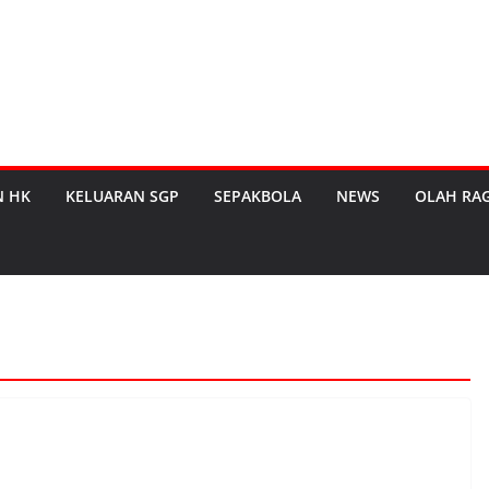
N HK
KELUARAN SGP
SEPAKBOLA
NEWS
OLAH RA