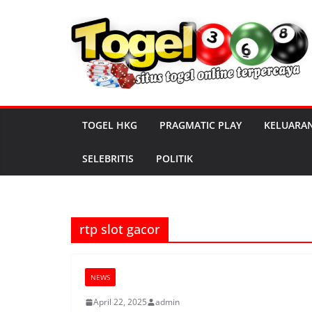
S
k
i
p
t
o
c
TOGEL HKG
PRAGMATIC PLAY
KELUARA
o
SELEBRITIS
POLITIK
n
t
e
n
rtp slot gacor
t
NEWS
April 22, 2025
admin