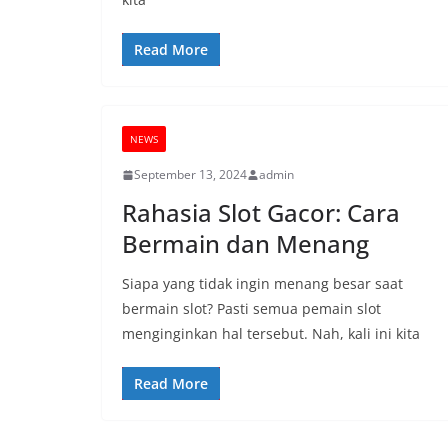
Read More
NEWS
September 13, 2024
admin
Rahasia Slot Gacor: Cara
Bermain dan Menang
Siapa yang tidak ingin menang besar saat
bermain slot? Pasti semua pemain slot
menginginkan hal tersebut. Nah, kali ini kita
Read More