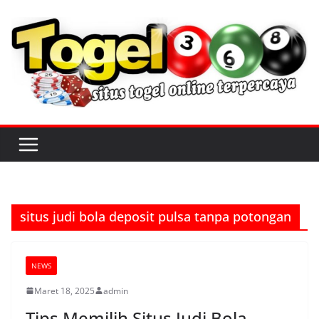
S
k
i
p
t
o
c
o
n
t
e
situs judi bola deposit pulsa tanpa potongan
n
t
NEWS
Maret 18, 2025
admin
Tips Memilih Situs Judi Bola