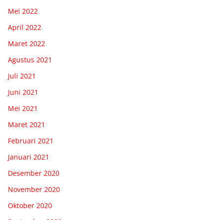
Mei 2022
April 2022
Maret 2022
Agustus 2021
Juli 2021
Juni 2021
Mei 2021
Maret 2021
Februari 2021
Januari 2021
Desember 2020
November 2020
Oktober 2020