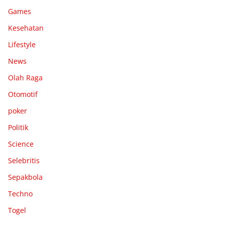
Games
Kesehatan
Lifestyle
News
Olah Raga
Otomotif
poker
Politik
Science
Selebritis
Sepakbola
Techno
Togel