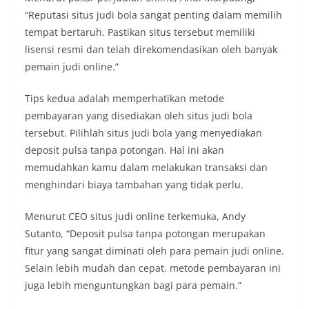
“Reputasi situs judi bola sangat penting dalam memilih
tempat bertaruh. Pastikan situs tersebut memiliki
lisensi resmi dan telah direkomendasikan oleh banyak
pemain judi online.”
Tips kedua adalah memperhatikan metode
pembayaran yang disediakan oleh situs judi bola
tersebut. Pilihlah situs judi bola yang menyediakan
deposit pulsa tanpa potongan. Hal ini akan
memudahkan kamu dalam melakukan transaksi dan
menghindari biaya tambahan yang tidak perlu.
Menurut CEO situs judi online terkemuka, Andy
Sutanto, “Deposit pulsa tanpa potongan merupakan
fitur yang sangat diminati oleh para pemain judi online.
Selain lebih mudah dan cepat, metode pembayaran ini
juga lebih menguntungkan bagi para pemain.”