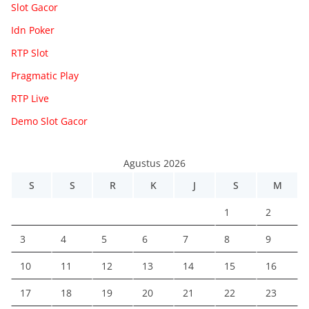
Slot Gacor
Idn Poker
RTP Slot
Pragmatic Play
RTP Live
Demo Slot Gacor
Agustus 2026
S
S
R
K
J
S
M
1
2
3
4
5
6
7
8
9
10
11
12
13
14
15
16
17
18
19
20
21
22
23