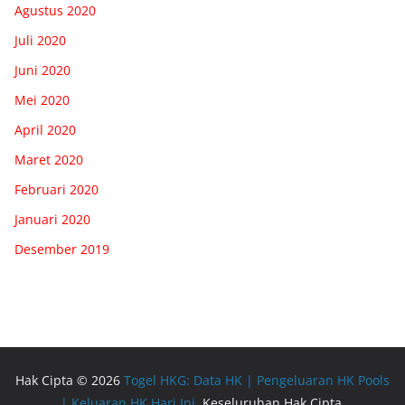
Agustus 2020
Juli 2020
Juni 2020
Mei 2020
April 2020
Maret 2020
Februari 2020
Januari 2020
Desember 2019
Hak Cipta © 2026
Togel HKG: Data HK | Pengeluaran HK Pools
| Keluaran HK Hari Ini
. Keseluruhan Hak Cipta.