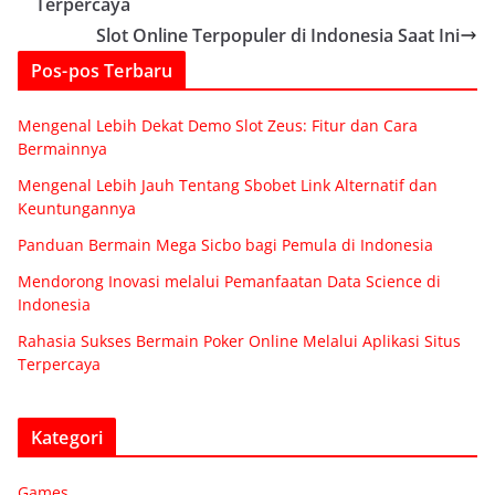
Terpercaya
Slot Online Terpopuler di Indonesia Saat Ini
Pos-pos Terbaru
Mengenal Lebih Dekat Demo Slot Zeus: Fitur dan Cara
Bermainnya
Mengenal Lebih Jauh Tentang Sbobet Link Alternatif dan
Keuntungannya
Panduan Bermain Mega Sicbo bagi Pemula di Indonesia
Mendorong Inovasi melalui Pemanfaatan Data Science di
Indonesia
Rahasia Sukses Bermain Poker Online Melalui Aplikasi Situs
Terpercaya
Kategori
Games