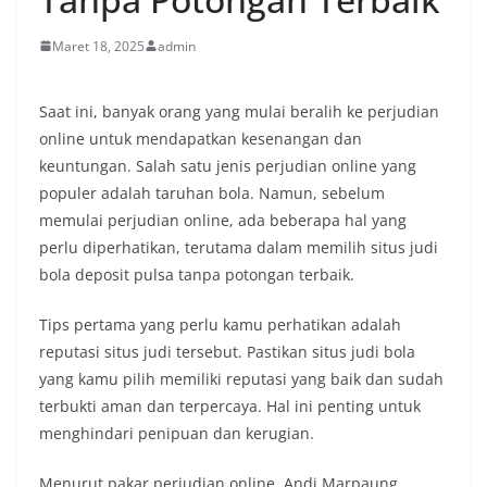
Maret 18, 2025
admin
Saat ini, banyak orang yang mulai beralih ke perjudian
online untuk mendapatkan kesenangan dan
keuntungan. Salah satu jenis perjudian online yang
populer adalah taruhan bola. Namun, sebelum
memulai perjudian online, ada beberapa hal yang
perlu diperhatikan, terutama dalam memilih situs judi
bola deposit pulsa tanpa potongan terbaik.
Tips pertama yang perlu kamu perhatikan adalah
reputasi situs judi tersebut. Pastikan situs judi bola
yang kamu pilih memiliki reputasi yang baik dan sudah
terbukti aman dan terpercaya. Hal ini penting untuk
menghindari penipuan dan kerugian.
Menurut pakar perjudian online, Andi Marpaung,