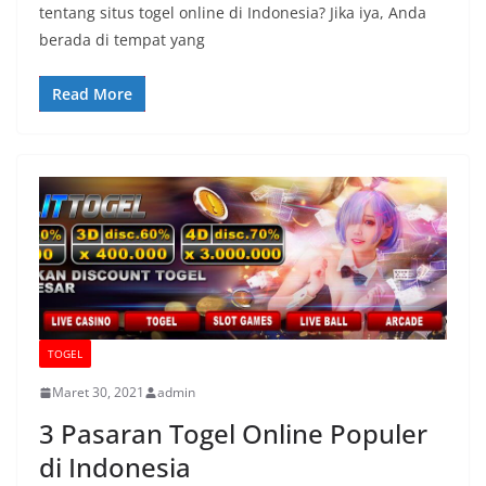
tentang situs togel online di Indonesia? Jika iya, Anda
berada di tempat yang
Read More
TOGEL
Maret 30, 2021
admin
3 Pasaran Togel Online Populer
di Indonesia