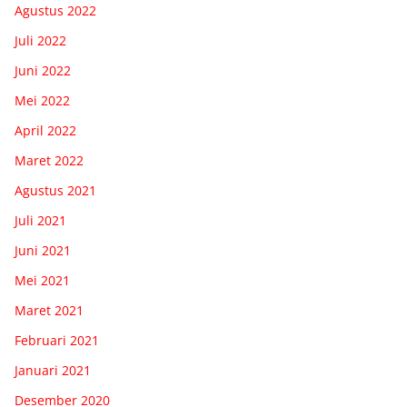
Agustus 2022
Juli 2022
Juni 2022
Mei 2022
April 2022
Maret 2022
Agustus 2021
Juli 2021
Juni 2021
Mei 2021
Maret 2021
Februari 2021
Januari 2021
Desember 2020