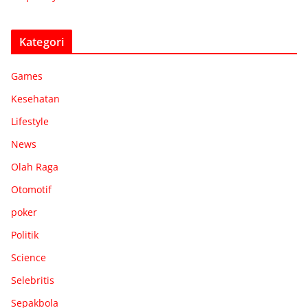
Kategori
Games
Kesehatan
Lifestyle
News
Olah Raga
Otomotif
poker
Politik
Science
Selebritis
Sepakbola