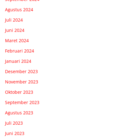
Agustus 2024
Juli 2024
Juni 2024
Maret 2024
Februari 2024
Januari 2024
Desember 2023
November 2023
Oktober 2023
September 2023
Agustus 2023
Juli 2023
Juni 2023