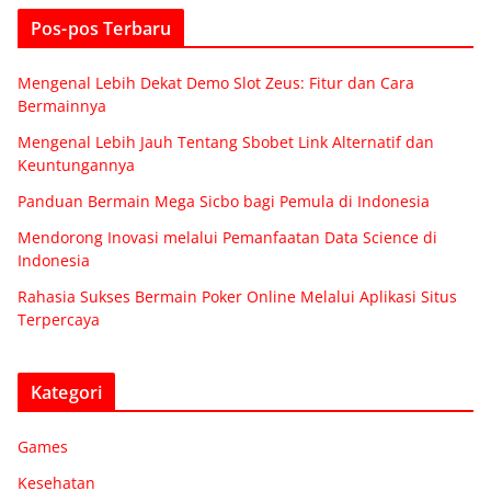
Pos-pos Terbaru
Mengenal Lebih Dekat Demo Slot Zeus: Fitur dan Cara
Bermainnya
Mengenal Lebih Jauh Tentang Sbobet Link Alternatif dan
Keuntungannya
Panduan Bermain Mega Sicbo bagi Pemula di Indonesia
Mendorong Inovasi melalui Pemanfaatan Data Science di
Indonesia
Rahasia Sukses Bermain Poker Online Melalui Aplikasi Situs
Terpercaya
Kategori
Games
Kesehatan