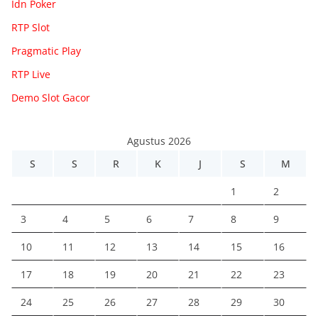
Idn Poker
RTP Slot
Pragmatic Play
RTP Live
Demo Slot Gacor
Agustus 2026
S
S
R
K
J
S
M
1
2
3
4
5
6
7
8
9
10
11
12
13
14
15
16
17
18
19
20
21
22
23
24
25
26
27
28
29
30