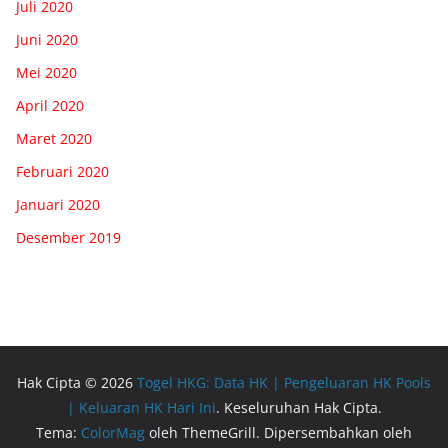
Juli 2020
Juni 2020
Mei 2020
April 2020
Maret 2020
Februari 2020
Januari 2020
Desember 2019
Hak Cipta © 2026
Togel HKG: Data HK | Pengeluaran HK Pools
| Keluaran HK Hari Ini
. Keseluruhan Hak Cipta.
Tema:
ColorMag
oleh ThemeGrill. Dipersembahkan oleh