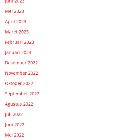
Juni 2023
Mei 2023
April 2023
Maret 2023
Februari 2023
Januari 2023
Desember 2022
November 2022
Oktober 2022
September 2022
Agustus 2022
Juli 2022
Juni 2022
Mei 2022