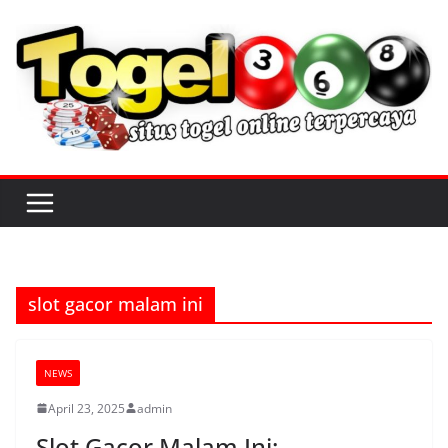
S
k
i
p
t
o
c
o
n
t
e
slot gacor malam ini
n
t
NEWS
April 23, 2025
admin
Slot Gacor Malam Ini: