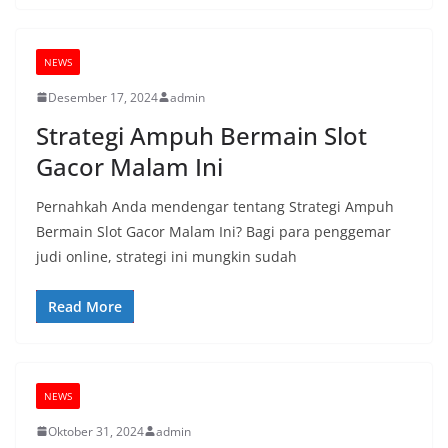
NEWS
Desember 17, 2024
admin
Strategi Ampuh Bermain Slot
Gacor Malam Ini
Pernahkah Anda mendengar tentang Strategi Ampuh
Bermain Slot Gacor Malam Ini? Bagi para penggemar
judi online, strategi ini mungkin sudah
Read More
NEWS
Oktober 31, 2024
admin