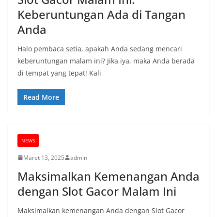
Keberuntungan Ada di Tangan
Anda
Halo pembaca setia, apakah Anda sedang mencari
keberuntungan malam ini? Jika iya, maka Anda berada
di tempat yang tepat! Kali
Read More
NEWS
Maret 13, 2025
admin
Maksimalkan Kemenangan Anda
dengan Slot Gacor Malam Ini
Maksimalkan kemenangan Anda dengan Slot Gacor