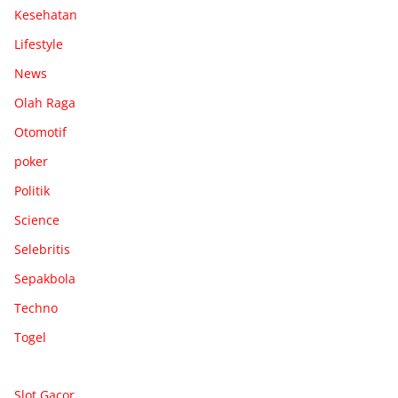
Kesehatan
Lifestyle
News
Olah Raga
Otomotif
poker
Politik
Science
Selebritis
Sepakbola
Techno
Togel
Slot Gacor