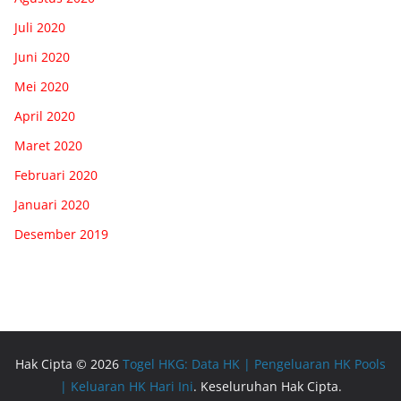
Juli 2020
Juni 2020
Mei 2020
April 2020
Maret 2020
Februari 2020
Januari 2020
Desember 2019
Hak Cipta © 2026
Togel HKG: Data HK | Pengeluaran HK Pools
| Keluaran HK Hari Ini
. Keseluruhan Hak Cipta.