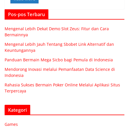
Pos-pos Terbaru
Mengenal Lebih Dekat Demo Slot Zeus: Fitur dan Cara
Bermainnya
Mengenal Lebih Jauh Tentang Sbobet Link Alternatif dan
Keuntungannya
Panduan Bermain Mega Sicbo bagi Pemula di Indonesia
Mendorong Inovasi melalui Pemanfaatan Data Science di
Indonesia
Rahasia Sukses Bermain Poker Online Melalui Aplikasi Situs
Terpercaya
Kategori
Games