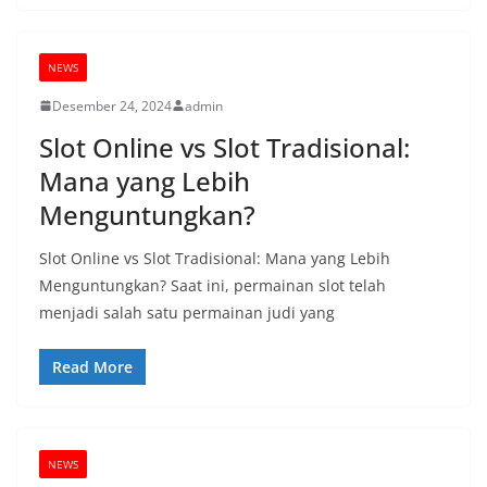
NEWS
Desember 24, 2024
admin
Slot Online vs Slot Tradisional:
Mana yang Lebih
Menguntungkan?
Slot Online vs Slot Tradisional: Mana yang Lebih
Menguntungkan? Saat ini, permainan slot telah
menjadi salah satu permainan judi yang
Read More
NEWS