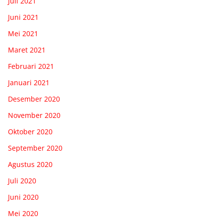
Juli 2021
Juni 2021
Mei 2021
Maret 2021
Februari 2021
Januari 2021
Desember 2020
November 2020
Oktober 2020
September 2020
Agustus 2020
Juli 2020
Juni 2020
Mei 2020