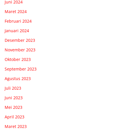
Juni 2024
Maret 2024
Februari 2024
Januari 2024
Desember 2023
November 2023
Oktober 2023
September 2023
Agustus 2023
Juli 2023
Juni 2023
Mei 2023
April 2023
Maret 2023