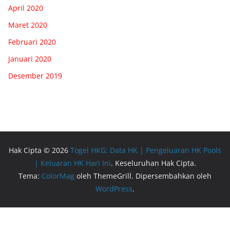
April 2020
Maret 2020
Februari 2020
Januari 2020
Desember 2019
Hak Cipta © 2026
Togel HKG: Data HK | Pengeluaran HK Pools
| Keluaran HK Hari Ini
. Keseluruhan Hak Cipta.
Tema:
ColorMag
oleh ThemeGrill. Dipersembahkan oleh
WordPress
.