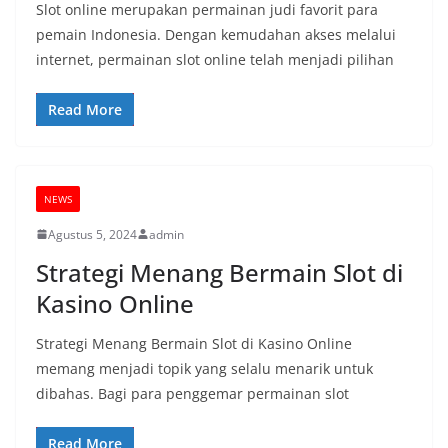
Slot online merupakan permainan judi favorit para
pemain Indonesia. Dengan kemudahan akses melalui
internet, permainan slot online telah menjadi pilihan
Read More
NEWS
Agustus 5, 2024
admin
Strategi Menang Bermain Slot di
Kasino Online
Strategi Menang Bermain Slot di Kasino Online
memang menjadi topik yang selalu menarik untuk
dibahas. Bagi para penggemar permainan slot
Read More