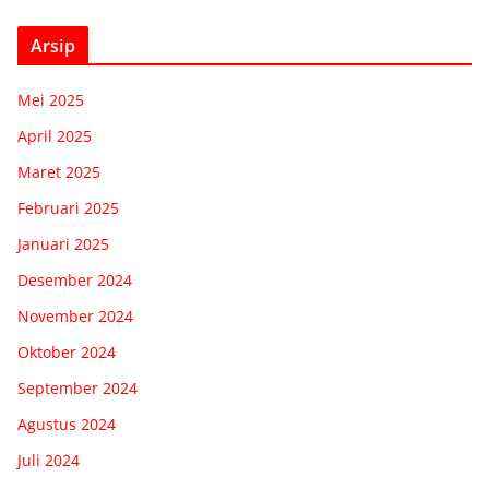
Arsip
Mei 2025
April 2025
Maret 2025
Februari 2025
Januari 2025
Desember 2024
November 2024
Oktober 2024
September 2024
Agustus 2024
Juli 2024