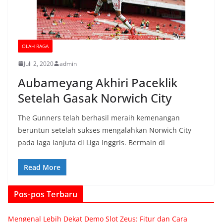
OLAH RAGA
Juli 2, 2020
admin
Aubameyang Akhiri Paceklik
Setelah Gasak Norwich City
The Gunners telah berhasil meraih kemenangan
beruntun setelah sukses mengalahkan Norwich City
pada laga lanjuta di Liga Inggris. Bermain di
Read More
Pos-pos Terbaru
Mengenal Lebih Dekat Demo Slot Zeus: Fitur dan Cara