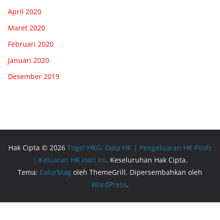
April 2020
Maret 2020
Februari 2020
Januari 2020
Desember 2019
Hak Cipta © 2026
Togel HKG: Data HK | Pengeluaran HK Pools
| Keluaran HK Hari Ini
. Keseluruhan Hak Cipta.
Tema:
ColorMag
oleh ThemeGrill. Dipersembahkan oleh
WordPress
.