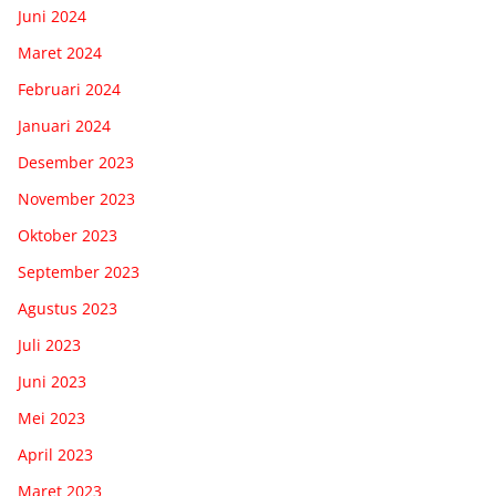
Juni 2024
Maret 2024
Februari 2024
Januari 2024
Desember 2023
November 2023
Oktober 2023
September 2023
Agustus 2023
Juli 2023
Juni 2023
Mei 2023
April 2023
Maret 2023