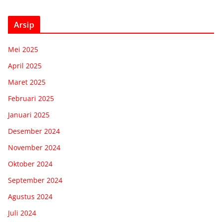
Arsip
Mei 2025
April 2025
Maret 2025
Februari 2025
Januari 2025
Desember 2024
November 2024
Oktober 2024
September 2024
Agustus 2024
Juli 2024