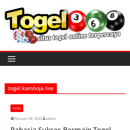
S
k
i
p
t
o
c
o
n
t
e
togel kamboja live
n
t
NEWS
Februari 26, 2025
admin
Rahasia Sukses Bermain Togel