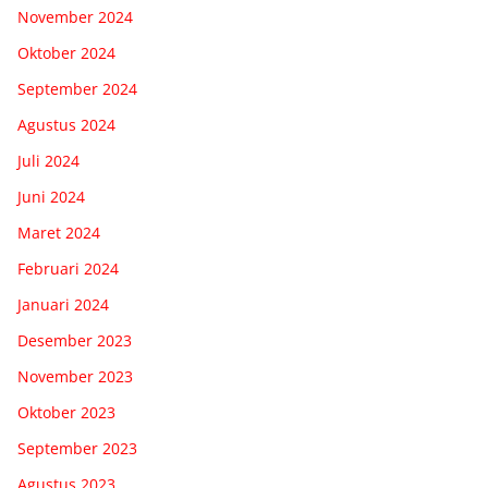
November 2024
Oktober 2024
September 2024
Agustus 2024
Juli 2024
Juni 2024
Maret 2024
Februari 2024
Januari 2024
Desember 2023
November 2023
Oktober 2023
September 2023
Agustus 2023