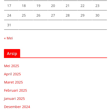
17
18
19
20
21
22
23
24
25
26
27
28
29
30
31
« Mei
Arsip
Mei 2025
April 2025
Maret 2025
Februari 2025
Januari 2025
Desember 2024