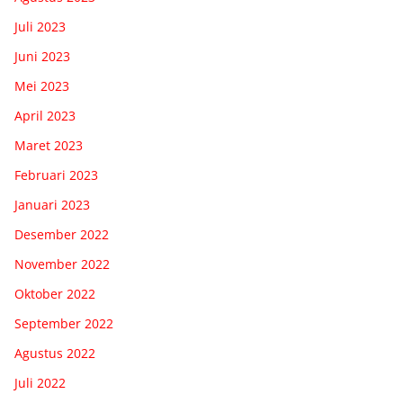
Juli 2023
Juni 2023
Mei 2023
April 2023
Maret 2023
Februari 2023
Januari 2023
Desember 2022
November 2022
Oktober 2022
September 2022
Agustus 2022
Juli 2022