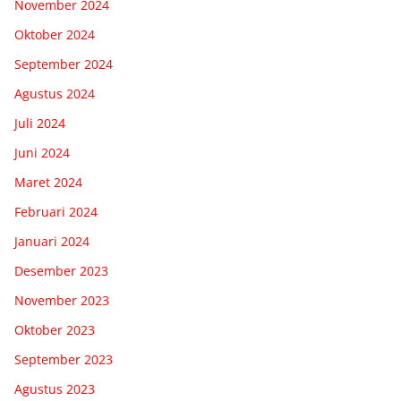
November 2024
Oktober 2024
September 2024
Agustus 2024
Juli 2024
Juni 2024
Maret 2024
Februari 2024
Januari 2024
Desember 2023
November 2023
Oktober 2023
September 2023
Agustus 2023