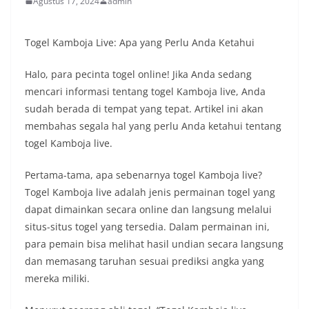
Agustus 17, 2024
admin
Togel Kamboja Live: Apa yang Perlu Anda Ketahui
Halo, para pecinta togel online! Jika Anda sedang
mencari informasi tentang togel Kamboja live, Anda
sudah berada di tempat yang tepat. Artikel ini akan
membahas segala hal yang perlu Anda ketahui tentang
togel Kamboja live.
Pertama-tama, apa sebenarnya togel Kamboja live?
Togel Kamboja live adalah jenis permainan togel yang
dapat dimainkan secara online dan langsung melalui
situs-situs togel yang tersedia. Dalam permainan ini,
para pemain bisa melihat hasil undian secara langsung
dan memasang taruhan sesuai prediksi angka yang
mereka miliki.