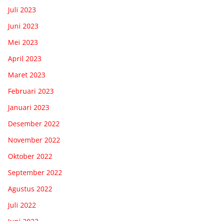
Juli 2023
Juni 2023
Mei 2023
April 2023
Maret 2023
Februari 2023
Januari 2023
Desember 2022
November 2022
Oktober 2022
September 2022
Agustus 2022
Juli 2022