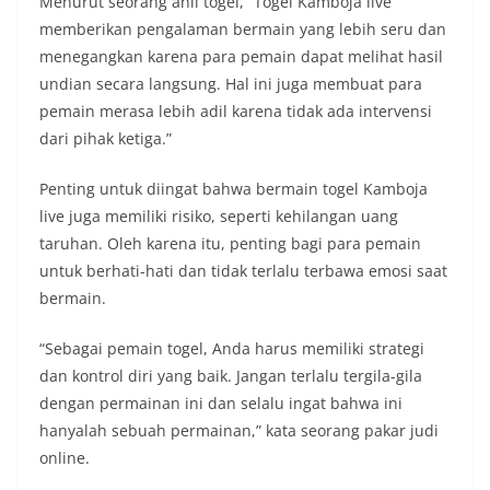
Menurut seorang ahli togel, “Togel Kamboja live
memberikan pengalaman bermain yang lebih seru dan
menegangkan karena para pemain dapat melihat hasil
undian secara langsung. Hal ini juga membuat para
pemain merasa lebih adil karena tidak ada intervensi
dari pihak ketiga.”
Penting untuk diingat bahwa bermain togel Kamboja
live juga memiliki risiko, seperti kehilangan uang
taruhan. Oleh karena itu, penting bagi para pemain
untuk berhati-hati dan tidak terlalu terbawa emosi saat
bermain.
“Sebagai pemain togel, Anda harus memiliki strategi
dan kontrol diri yang baik. Jangan terlalu tergila-gila
dengan permainan ini dan selalu ingat bahwa ini
hanyalah sebuah permainan,” kata seorang pakar judi
online.