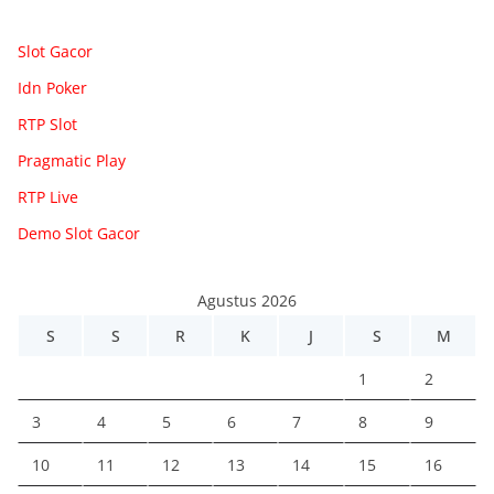
Slot Gacor
Idn Poker
RTP Slot
Pragmatic Play
RTP Live
Demo Slot Gacor
Agustus 2026
S
S
R
K
J
S
M
1
2
3
4
5
6
7
8
9
10
11
12
13
14
15
16