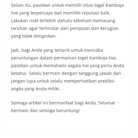
Selain itu, pastikan untuk memilih situs togel Kamboja
live yang terpercaya dan memiliki reputasi baik.
Lakukan riset terlebih dahulu sebelum memasang
taruhan agar terhindar dari penipuan dan kerugian
yang tidak diinginkan.
Jadi, bagi Anda yang tertarik untuk mencoba
peruntungan dalam permainan togel Kamboja live,
pastikan untuk memahami segala hal yang perlu Anda
ketahui. Selalu bermain dengan tanggung jawab dan
jangan lupa untuk selalu memperhatikan prediksi
angka yang Anda miliki.
Semoga artikel ini bermanfaat bagi Anda. Selamat
bermain dan semoga beruntung!