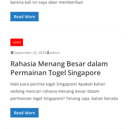
karena kali ini saya akan memberikan
Read More
NEWS
September 24, 2024
admin
Rahasia Menang Besar dalam
Permainan Togel Singapore
Halo para pecinta togel Singapore! Apakah kalian
sedang mencari rahasia menang besar dalam
permainan togel Singapore? Tenang saja, kalian berada
Read More