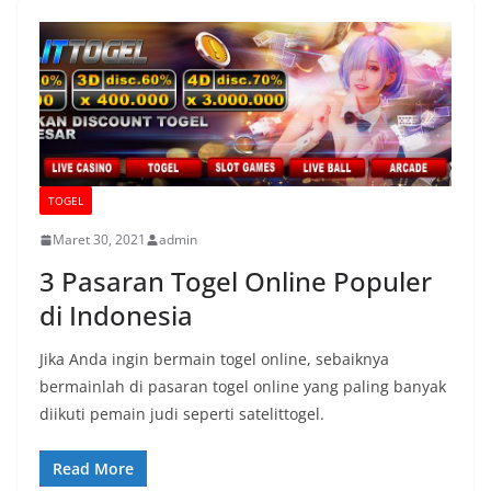
TOGEL
Maret 30, 2021
admin
3 Pasaran Togel Online Populer
di Indonesia
Jika Anda ingin bermain togel online, sebaiknya
bermainlah di pasaran togel online yang paling banyak
diikuti pemain judi seperti satelittogel.
Read More