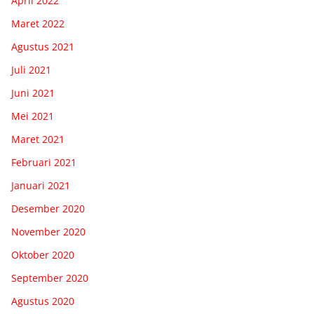
April 2022
Maret 2022
Agustus 2021
Juli 2021
Juni 2021
Mei 2021
Maret 2021
Februari 2021
Januari 2021
Desember 2020
November 2020
Oktober 2020
September 2020
Agustus 2020