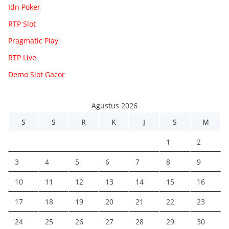
Idn Poker
RTP Slot
Pragmatic Play
RTP Live
Demo Slot Gacor
Agustus 2026
S
S
R
K
J
S
M
1
2
3
4
5
6
7
8
9
10
11
12
13
14
15
16
17
18
19
20
21
22
23
24
25
26
27
28
29
30