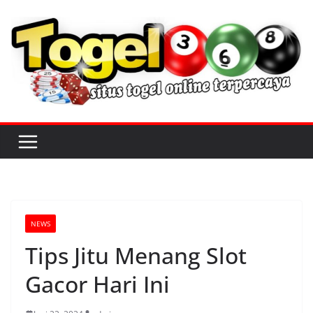
S
k
i
p
t
o
c
o
n
t
e
n
NEWS
t
Tips Jitu Menang Slot
Gacor Hari Ini