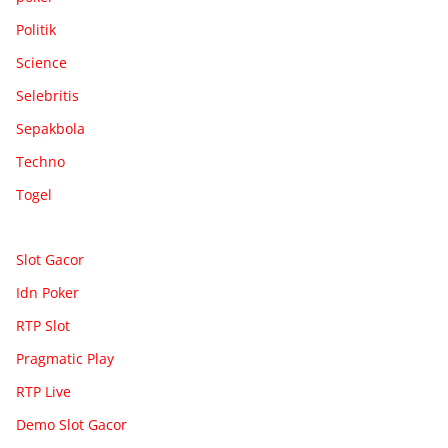
Politik
Science
Selebritis
Sepakbola
Techno
Togel
Slot Gacor
Idn Poker
RTP Slot
Pragmatic Play
RTP Live
Demo Slot Gacor