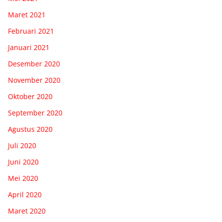
Maret 2021
Februari 2021
Januari 2021
Desember 2020
November 2020
Oktober 2020
September 2020
Agustus 2020
Juli 2020
Juni 2020
Mei 2020
April 2020
Maret 2020