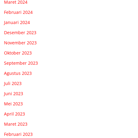
Maret 2024
Februari 2024
Januari 2024
Desember 2023
November 2023
Oktober 2023
September 2023
Agustus 2023
Juli 2023
Juni 2023
Mei 2023
April 2023
Maret 2023
Februari 2023