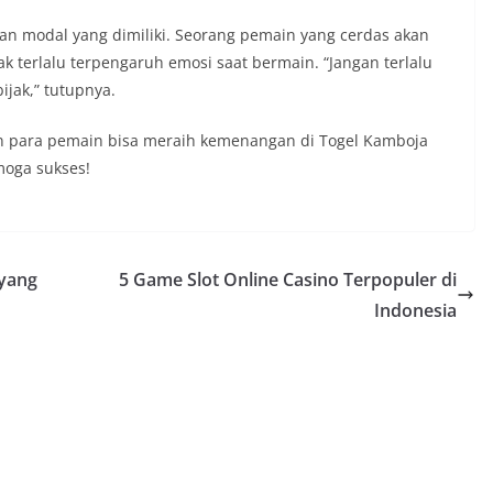
kan modal yang dimiliki. Seorang pemain yang cerdas akan
k terlalu terpengaruh emosi saat bermain. “Jangan terlalu
ijak,” tutupnya.
an para pemain bisa meraih kemenangan di Togel Kamboja
oga sukses!
 yang
5 Game Slot Online Casino Terpopuler di
Indonesia