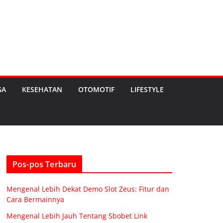
GA
KESEHATAN
OTOMOTIF
LIFESTYLE
Pos-pos Terbaru
Mengenal Lebih Dekat Demo Slot Zeus: Fitur dan
Cara Bermainnya
Mengenal Lebih Jauh Tentang Sbobet Link