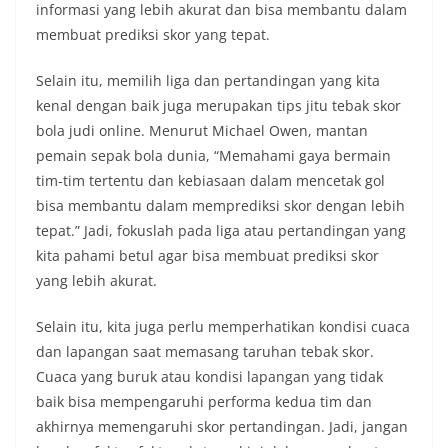
informasi yang lebih akurat dan bisa membantu dalam
membuat prediksi skor yang tepat.
Selain itu, memilih liga dan pertandingan yang kita
kenal dengan baik juga merupakan tips jitu tebak skor
bola judi online. Menurut Michael Owen, mantan
pemain sepak bola dunia, “Memahami gaya bermain
tim-tim tertentu dan kebiasaan dalam mencetak gol
bisa membantu dalam memprediksi skor dengan lebih
tepat.” Jadi, fokuslah pada liga atau pertandingan yang
kita pahami betul agar bisa membuat prediksi skor
yang lebih akurat.
Selain itu, kita juga perlu memperhatikan kondisi cuaca
dan lapangan saat memasang taruhan tebak skor.
Cuaca yang buruk atau kondisi lapangan yang tidak
baik bisa mempengaruhi performa kedua tim dan
akhirnya memengaruhi skor pertandingan. Jadi, jangan