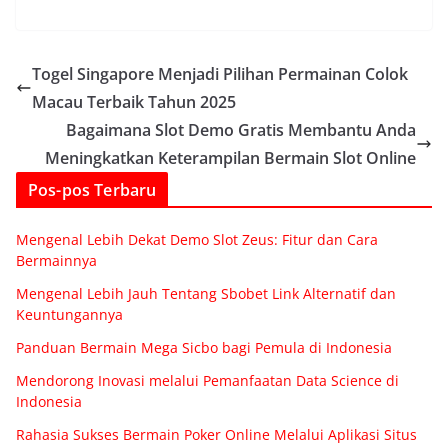
Togel Singapore Menjadi Pilihan Permainan Colok
Macau Terbaik Tahun 2025
Bagaimana Slot Demo Gratis Membantu Anda
Meningkatkan Keterampilan Bermain Slot Online
Pos-pos Terbaru
Mengenal Lebih Dekat Demo Slot Zeus: Fitur dan Cara
Bermainnya
Mengenal Lebih Jauh Tentang Sbobet Link Alternatif dan
Keuntungannya
Panduan Bermain Mega Sicbo bagi Pemula di Indonesia
Mendorong Inovasi melalui Pemanfaatan Data Science di
Indonesia
Rahasia Sukses Bermain Poker Online Melalui Aplikasi Situs