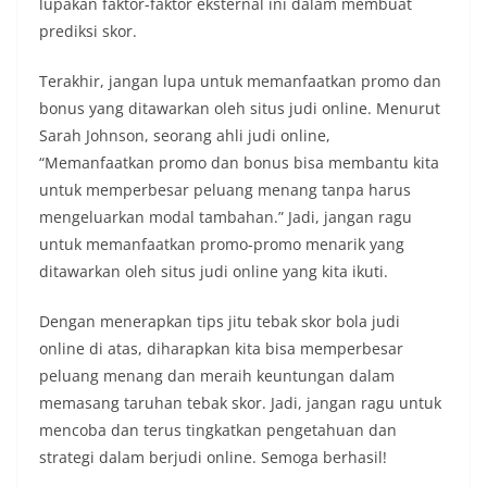
lupakan faktor-faktor eksternal ini dalam membuat
prediksi skor.
Terakhir, jangan lupa untuk memanfaatkan promo dan
bonus yang ditawarkan oleh situs judi online. Menurut
Sarah Johnson, seorang ahli judi online,
“Memanfaatkan promo dan bonus bisa membantu kita
untuk memperbesar peluang menang tanpa harus
mengeluarkan modal tambahan.” Jadi, jangan ragu
untuk memanfaatkan promo-promo menarik yang
ditawarkan oleh situs judi online yang kita ikuti.
Dengan menerapkan tips jitu tebak skor bola judi
online di atas, diharapkan kita bisa memperbesar
peluang menang dan meraih keuntungan dalam
memasang taruhan tebak skor. Jadi, jangan ragu untuk
mencoba dan terus tingkatkan pengetahuan dan
strategi dalam berjudi online. Semoga berhasil!