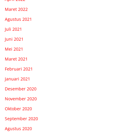
Maret 2022
Agustus 2021
Juli 2021
Juni 2021
Mei 2021
Maret 2021
Februari 2021
Januari 2021
Desember 2020
November 2020
Oktober 2020
September 2020
Agustus 2020