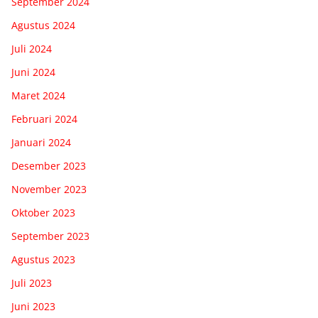
September 2024
Agustus 2024
Juli 2024
Juni 2024
Maret 2024
Februari 2024
Januari 2024
Desember 2023
November 2023
Oktober 2023
September 2023
Agustus 2023
Juli 2023
Juni 2023