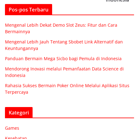
Pos-pos Terbaru
Mengenal Lebih Dekat Demo Slot Zeus: Fitur dan Cara
Bermainnya
Mengenal Lebih Jauh Tentang Sbobet Link Alternatif dan
Keuntungannya
Panduan Bermain Mega Sicbo bagi Pemula di Indonesia
Mendorong Inovasi melalui Pemanfaatan Data Science di
Indonesia
Rahasia Sukses Bermain Poker Online Melalui Aplikasi Situs
Terpercaya
Kategori
Games
Kesehatan