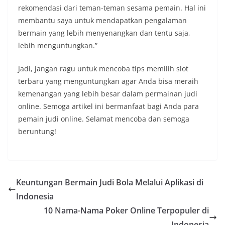
rekomendasi dari teman-teman sesama pemain. Hal ini
membantu saya untuk mendapatkan pengalaman
bermain yang lebih menyenangkan dan tentu saja,
lebih menguntungkan.”
Jadi, jangan ragu untuk mencoba tips memilih slot
terbaru yang menguntungkan agar Anda bisa meraih
kemenangan yang lebih besar dalam permainan judi
online. Semoga artikel ini bermanfaat bagi Anda para
pemain judi online. Selamat mencoba dan semoga
beruntung!
Keuntungan Bermain Judi Bola Melalui Aplikasi di
Indonesia
10 Nama-Nama Poker Online Terpopuler di
Indonesia