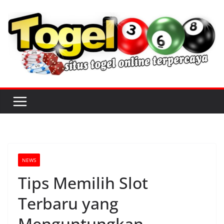
S
k
i
p
t
o
c
o
n
t
e
n
NEWS
t
Tips Memilih Slot
Terbaru yang
Menguntungkan