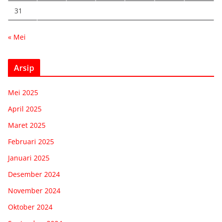
31
« Mei
Arsip
Mei 2025
April 2025
Maret 2025
Februari 2025
Januari 2025
Desember 2024
November 2024
Oktober 2024