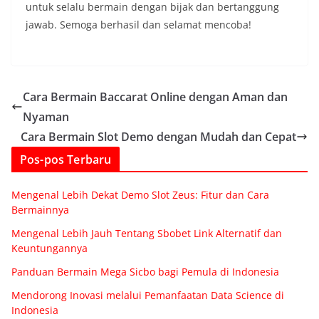
untuk selalu bermain dengan bijak dan bertanggung
jawab. Semoga berhasil dan selamat mencoba!
Cara Bermain Baccarat Online dengan Aman dan
Nyaman
Cara Bermain Slot Demo dengan Mudah dan Cepat
Pos-pos Terbaru
Mengenal Lebih Dekat Demo Slot Zeus: Fitur dan Cara
Bermainnya
Mengenal Lebih Jauh Tentang Sbobet Link Alternatif dan
Keuntungannya
Panduan Bermain Mega Sicbo bagi Pemula di Indonesia
Mendorong Inovasi melalui Pemanfaatan Data Science di
Indonesia