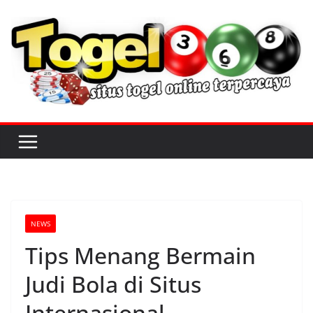
S
k
i
p
t
o
c
o
n
t
e
n
NEWS
t
Tips Menang Bermain
Judi Bola di Situs
Internasional