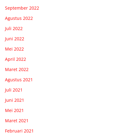
September 2022
Agustus 2022
Juli 2022
Juni 2022
Mei 2022
April 2022
Maret 2022
Agustus 2021
Juli 2021
Juni 2021
Mei 2021
Maret 2021
Februari 2021