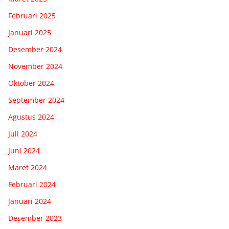
Februari 2025
Januari 2025
Desember 2024
November 2024
Oktober 2024
September 2024
Agustus 2024
Juli 2024
Juni 2024
Maret 2024
Februari 2024
Januari 2024
Desember 2023