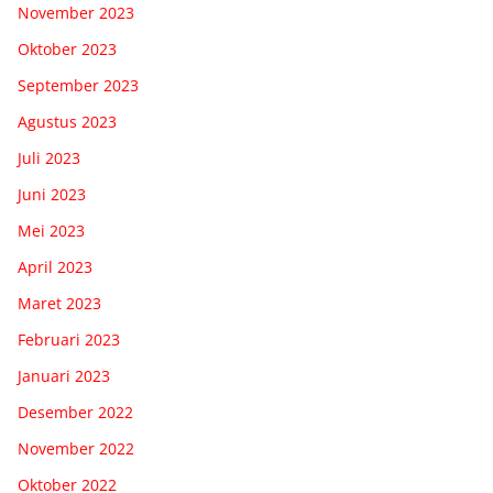
November 2023
Oktober 2023
September 2023
Agustus 2023
Juli 2023
Juni 2023
Mei 2023
April 2023
Maret 2023
Februari 2023
Januari 2023
Desember 2022
November 2022
Oktober 2022