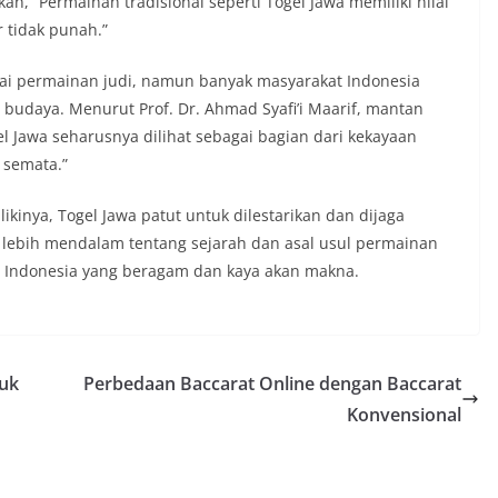
an, “Permainan tradisional seperti Togel Jawa memiliki nilai
r tidak punah.”
gai permainan judi, namun banyak masyarakat Indonesia
 budaya. Menurut Prof. Dr. Ahmad Syafi’i Maarif, mantan
el Jawa seharusnya dilihat sebagai bagian dari kekayaan
 semata.”
ikinya, Togel Jawa patut untuk dilestarikan dan dijaga
lebih mendalam tentang sejarah dan asal usul permainan
ya Indonesia yang beragam dan kaya akan makna.
tuk
Perbedaan Baccarat Online dengan Baccarat
Konvensional