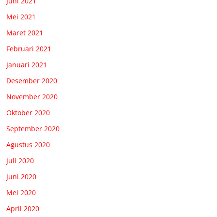
Juni 2021
Mei 2021
Maret 2021
Februari 2021
Januari 2021
Desember 2020
November 2020
Oktober 2020
September 2020
Agustus 2020
Juli 2020
Juni 2020
Mei 2020
April 2020