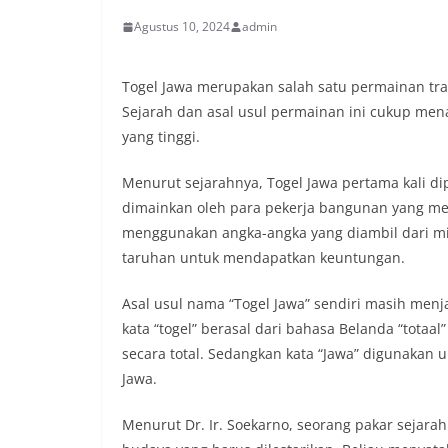
Agustus 10, 2024
admin
Togel Jawa merupakan salah satu permainan trad
Sejarah dan asal usul permainan ini cukup menar
yang tinggi.
Menurut sejarahnya, Togel Jawa pertama kali di
dimainkan oleh para pekerja bangunan yang me
menggunakan angka-angka yang diambil dari mi
taruhan untuk mendapatkan keuntungan.
Asal usul nama “Togel Jawa” sendiri masih menj
kata “togel” berasal dari bahasa Belanda “totaa
secara total. Sedangkan kata “Jawa” digunakan
Jawa.
Menurut Dr. Ir. Soekarno, seorang pakar sejara