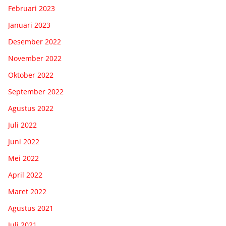
Februari 2023
Januari 2023
Desember 2022
November 2022
Oktober 2022
September 2022
Agustus 2022
Juli 2022
Juni 2022
Mei 2022
April 2022
Maret 2022
Agustus 2021
Juli 2021