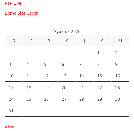
RTP Live
Demo Slot Gacor
Agustus 2026
S
S
R
K
J
S
M
1
2
3
4
5
6
7
8
9
10
11
12
13
14
15
16
17
18
19
20
21
22
23
24
25
26
27
28
29
30
31
« Mei