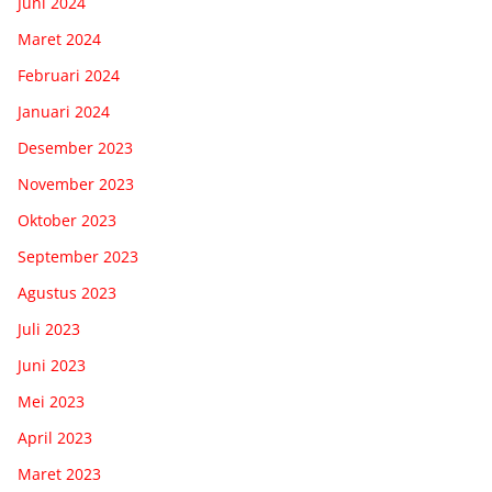
Juni 2024
Maret 2024
Februari 2024
Januari 2024
Desember 2023
November 2023
Oktober 2023
September 2023
Agustus 2023
Juli 2023
Juni 2023
Mei 2023
April 2023
Maret 2023