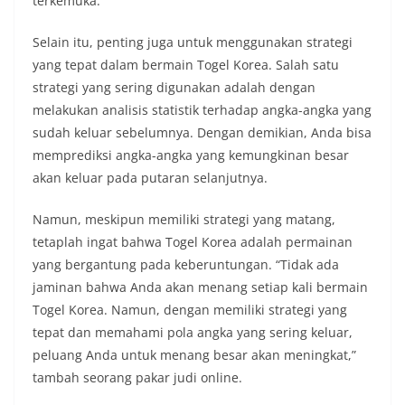
terkemuka.
Selain itu, penting juga untuk menggunakan strategi
yang tepat dalam bermain Togel Korea. Salah satu
strategi yang sering digunakan adalah dengan
melakukan analisis statistik terhadap angka-angka yang
sudah keluar sebelumnya. Dengan demikian, Anda bisa
memprediksi angka-angka yang kemungkinan besar
akan keluar pada putaran selanjutnya.
Namun, meskipun memiliki strategi yang matang,
tetaplah ingat bahwa Togel Korea adalah permainan
yang bergantung pada keberuntungan. “Tidak ada
jaminan bahwa Anda akan menang setiap kali bermain
Togel Korea. Namun, dengan memiliki strategi yang
tepat dan memahami pola angka yang sering keluar,
peluang Anda untuk menang besar akan meningkat,”
tambah seorang pakar judi online.