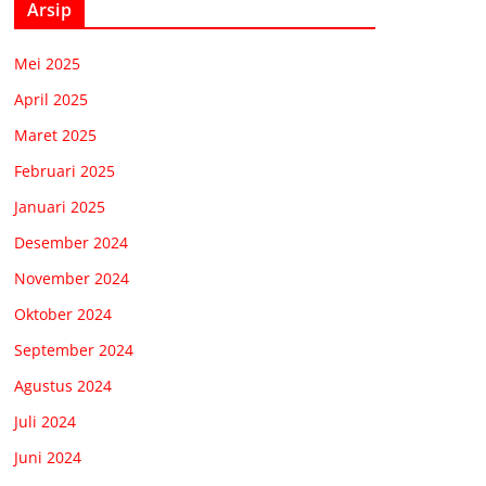
Arsip
Mei 2025
April 2025
Maret 2025
Februari 2025
Januari 2025
Desember 2024
November 2024
Oktober 2024
September 2024
Agustus 2024
Juli 2024
Juni 2024