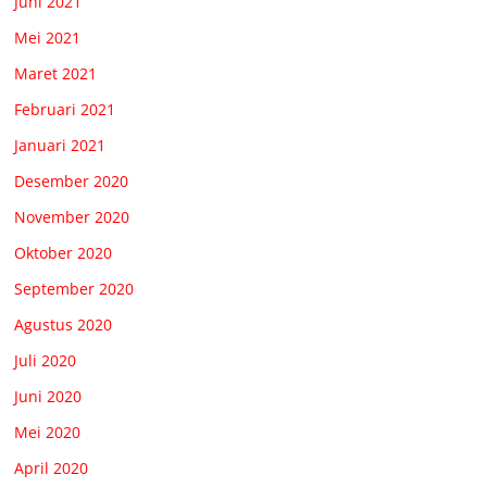
Juni 2021
Mei 2021
Maret 2021
Februari 2021
Januari 2021
Desember 2020
November 2020
Oktober 2020
September 2020
Agustus 2020
Juli 2020
Juni 2020
Mei 2020
April 2020