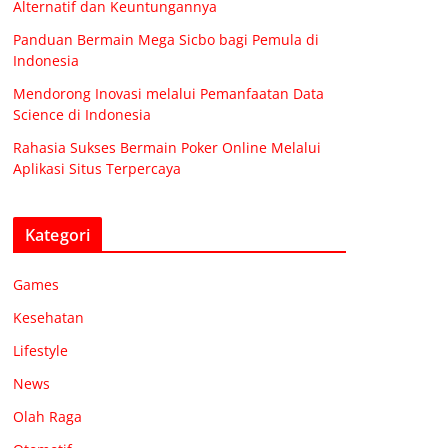
Alternatif dan Keuntungannya
Panduan Bermain Mega Sicbo bagi Pemula di
Indonesia
Mendorong Inovasi melalui Pemanfaatan Data
Science di Indonesia
Rahasia Sukses Bermain Poker Online Melalui
Aplikasi Situs Terpercaya
Kategori
Games
Kesehatan
Lifestyle
News
Olah Raga