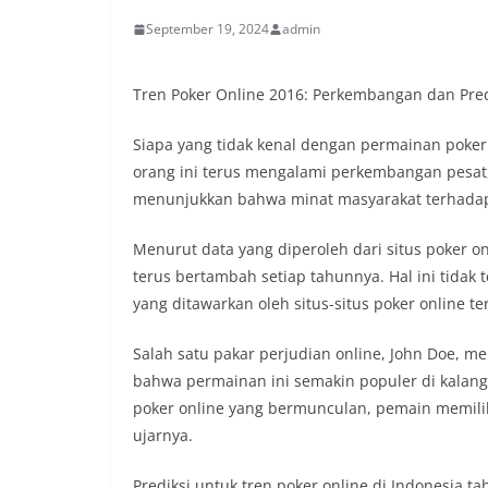
September 19, 2024
admin
Tren Poker Online 2016: Perkembangan dan Pred
Siapa yang tidak kenal dengan permainan poker 
orang ini terus mengalami perkembangan pesat,
menunjukkan bahwa minat masyarakat terhadap
Menurut data yang diperoleh dari situs poker o
terus bertambah setiap tahunnya. Hal ini tida
yang ditawarkan oleh situs-situs poker online te
Salah satu pakar perjudian online, John Doe, 
bahwa permainan ini semakin populer di kalang
poker online yang bermunculan, pemain memili
ujarnya.
Prediksi untuk tren poker online di Indonesia t