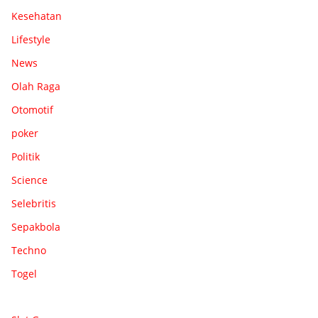
Kesehatan
Lifestyle
News
Olah Raga
Otomotif
poker
Politik
Science
Selebritis
Sepakbola
Techno
Togel