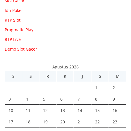
Slot Gacor
Idn Poker
RTP Slot
Pragmatic Play
RTP Live
Demo Slot Gacor
Agustus 2026
S
S
R
K
J
S
M
1
2
3
4
5
6
7
8
9
10
11
12
13
14
15
16
17
18
19
20
21
22
23