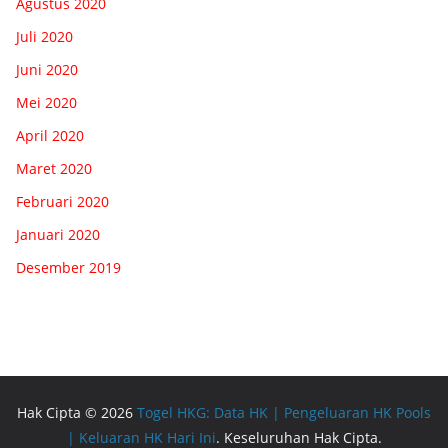
Agustus 2020
Juli 2020
Juni 2020
Mei 2020
April 2020
Maret 2020
Februari 2020
Januari 2020
Desember 2019
Hak Cipta © 2026
Togel HKG: Data HK | Pengeluaran HK Pools
| Keluaran HK Hari Ini
. Keseluruhan Hak Cipta.