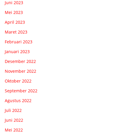
Juni 2023
Mei 2023
April 2023
Maret 2023
Februari 2023
Januari 2023
Desember 2022
November 2022
Oktober 2022
September 2022
Agustus 2022
Juli 2022
Juni 2022
Mei 2022