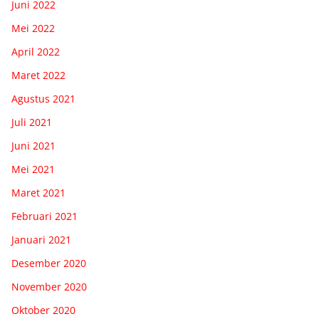
Juni 2022
Mei 2022
April 2022
Maret 2022
Agustus 2021
Juli 2021
Juni 2021
Mei 2021
Maret 2021
Februari 2021
Januari 2021
Desember 2020
November 2020
Oktober 2020