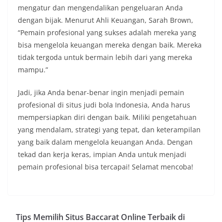
mengatur dan mengendalikan pengeluaran Anda
dengan bijak. Menurut Ahli Keuangan, Sarah Brown,
“Pemain profesional yang sukses adalah mereka yang
bisa mengelola keuangan mereka dengan baik. Mereka
tidak tergoda untuk bermain lebih dari yang mereka
mampu.”
Jadi, jika Anda benar-benar ingin menjadi pemain
profesional di situs judi bola Indonesia, Anda harus
mempersiapkan diri dengan baik. Miliki pengetahuan
yang mendalam, strategi yang tepat, dan keterampilan
yang baik dalam mengelola keuangan Anda. Dengan
tekad dan kerja keras, impian Anda untuk menjadi
pemain profesional bisa tercapai! Selamat mencoba!
Tips Memilih Situs Baccarat Online Terbaik di