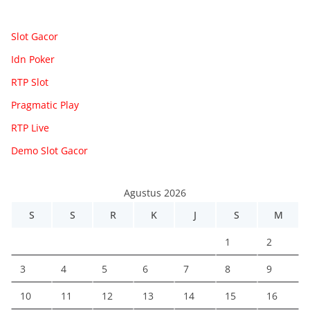
Slot Gacor
Idn Poker
RTP Slot
Pragmatic Play
RTP Live
Demo Slot Gacor
Agustus 2026
S
S
R
K
J
S
M
1
2
3
4
5
6
7
8
9
10
11
12
13
14
15
16