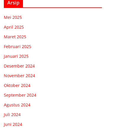
Arsip
Mei 2025
April 2025
Maret 2025
Februari 2025
Januari 2025
Desember 2024
November 2024
Oktober 2024
September 2024
Agustus 2024
Juli 2024
Juni 2024