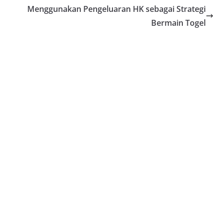
Menggunakan Pengeluaran HK sebagai Strategi
Bermain Togel