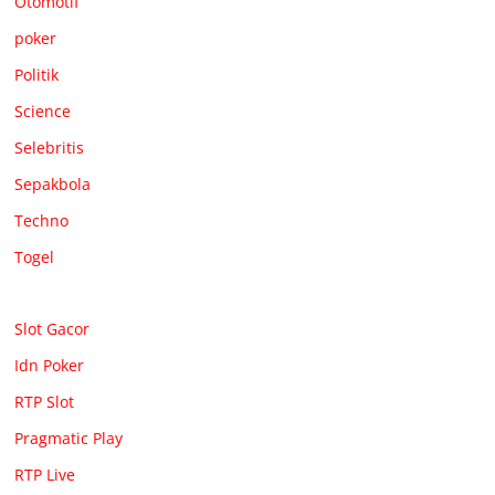
Otomotif
poker
Politik
Science
Selebritis
Sepakbola
Techno
Togel
Slot Gacor
Idn Poker
RTP Slot
Pragmatic Play
RTP Live