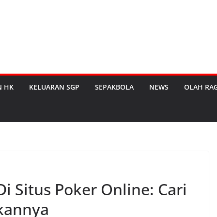
N HK
KELUARAN SGP
SEPAKBOLA
NEWS
OLAH RA
 Situs Poker Online: Cari
kannya