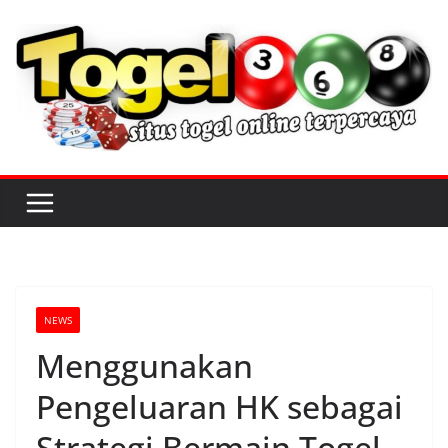
S
k
i
p
t
o
c
o
n
t
e
n
NEWS
t
Menggunakan
Pengeluaran HK sebagai
Strategi Bermain Togel