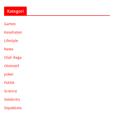
Kategori
Games
Kesehatan
Lifestyle
News
Olah Raga
Otomotif
poker
Politik
Science
Selebritis
Sepakbola