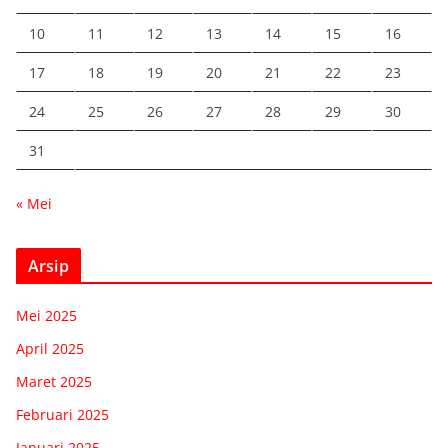
10
11
12
13
14
15
16
17
18
19
20
21
22
23
24
25
26
27
28
29
30
31
« Mei
Arsip
Mei 2025
April 2025
Maret 2025
Februari 2025
Januari 2025