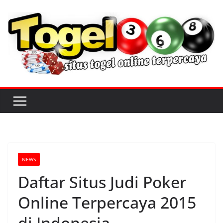
S
k
i
p
t
o
c
o
n
t
e
n
NEWS
t
Daftar Situs Judi Poker
Online Terpercaya 2015
di Indonesia