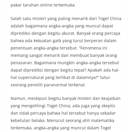
pakar taruhan online terkemuka.
Salah satu misteri yang paling menarik dari Togel China
adalah bagaimana angka-angka yang muncul dapat
diprediksi dengan begitu akurat. Banyak orang percaya
bahwa ada kekuatan gaib yang turut berperan dalam
penentuan angka-angka tersebut. “Fenomena ini
memang sangat menarik dan membuat banyak orang
penasaran. Bagaimana mungkin angka-angka tersebut
dapat diprediksi dengan begitu tepat? Apakah ada hal-
hal supernatural yang terlibat di dalamnya?” tutur
seorang peneliti paranormal terkenal.
Namun, meskipun begitu banyak misteri dan keajaiban
yang mengelilingi Togel China, ada juga yang skeptis
dan tidak percaya bahwa hal tersebut hanya sekadar
kebetulan belaka. Menurut seorang ahli matematika
terkemuka, angka-angka yang muncul dalam Togel