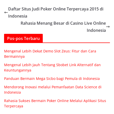
Daftar Situs Judi Poker Online Terpercaya 2015 di
Indonesia
Rahasia Menang Besar di Casino Live Online
Indonesia
Pos-pos Terbaru
Mengenal Lebih Dekat Demo Slot Zeus: Fitur dan Cara
Bermainnya
Mengenal Lebih Jauh Tentang Sbobet Link Alternatif dan
Keuntungannya
Panduan Bermain Mega Sicbo bagi Pemula di Indonesia
Mendorong Inovasi melalui Pemanfaatan Data Science di
Indonesia
Rahasia Sukses Bermain Poker Online Melalui Aplikasi Situs
Terpercaya