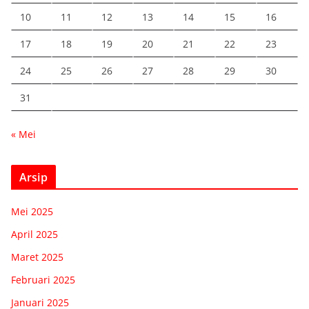
10
11
12
13
14
15
16
17
18
19
20
21
22
23
24
25
26
27
28
29
30
31
« Mei
Arsip
Mei 2025
April 2025
Maret 2025
Februari 2025
Januari 2025