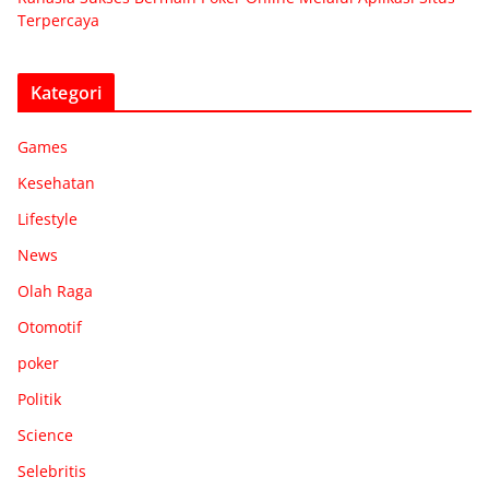
Terpercaya
Kategori
Games
Kesehatan
Lifestyle
News
Olah Raga
Otomotif
poker
Politik
Science
Selebritis