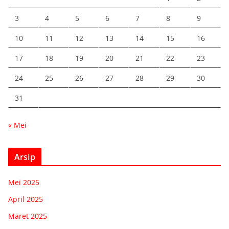
3
4
5
6
7
8
9
10
11
12
13
14
15
16
17
18
19
20
21
22
23
24
25
26
27
28
29
30
31
« Mei
Arsip
Mei 2025
April 2025
Maret 2025