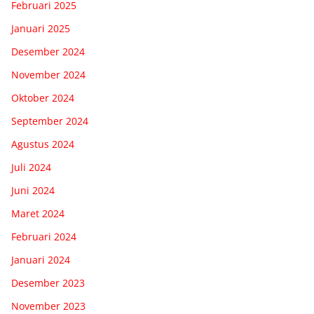
Februari 2025
Januari 2025
Desember 2024
November 2024
Oktober 2024
September 2024
Agustus 2024
Juli 2024
Juni 2024
Maret 2024
Februari 2024
Januari 2024
Desember 2023
November 2023