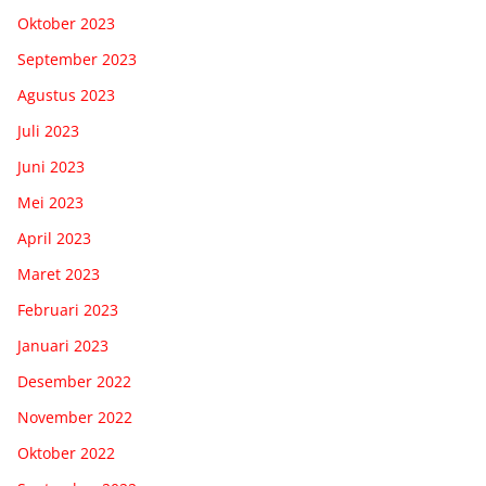
Oktober 2023
September 2023
Agustus 2023
Juli 2023
Juni 2023
Mei 2023
April 2023
Maret 2023
Februari 2023
Januari 2023
Desember 2022
November 2022
Oktober 2022