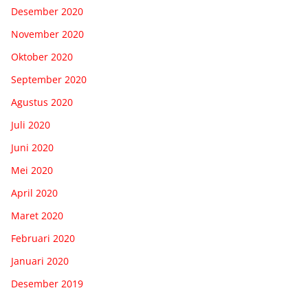
Desember 2020
November 2020
Oktober 2020
September 2020
Agustus 2020
Juli 2020
Juni 2020
Mei 2020
April 2020
Maret 2020
Februari 2020
Januari 2020
Desember 2019