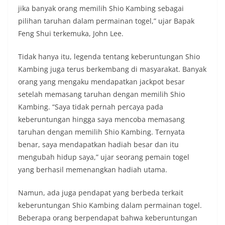
jika banyak orang memilih Shio Kambing sebagai
pilihan taruhan dalam permainan togel,” ujar Bapak
Feng Shui terkemuka, John Lee.
Tidak hanya itu, legenda tentang keberuntungan Shio
Kambing juga terus berkembang di masyarakat. Banyak
orang yang mengaku mendapatkan jackpot besar
setelah memasang taruhan dengan memilih Shio
Kambing. “Saya tidak pernah percaya pada
keberuntungan hingga saya mencoba memasang
taruhan dengan memilih Shio Kambing. Ternyata
benar, saya mendapatkan hadiah besar dan itu
mengubah hidup saya,” ujar seorang pemain togel
yang berhasil memenangkan hadiah utama.
Namun, ada juga pendapat yang berbeda terkait
keberuntungan Shio Kambing dalam permainan togel.
Beberapa orang berpendapat bahwa keberuntungan