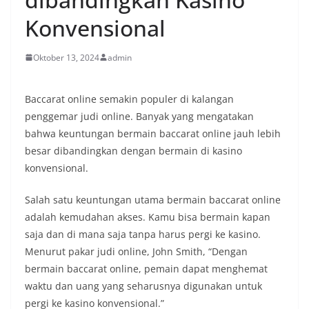
Konvensional
Oktober 13, 2024
admin
Baccarat online semakin populer di kalangan
penggemar judi online. Banyak yang mengatakan
bahwa keuntungan bermain baccarat online jauh lebih
besar dibandingkan dengan bermain di kasino
konvensional.
Salah satu keuntungan utama bermain baccarat online
adalah kemudahan akses. Kamu bisa bermain kapan
saja dan di mana saja tanpa harus pergi ke kasino.
Menurut pakar judi online, John Smith, “Dengan
bermain baccarat online, pemain dapat menghemat
waktu dan uang yang seharusnya digunakan untuk
pergi ke kasino konvensional.”