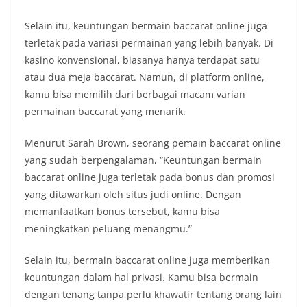
Selain itu, keuntungan bermain baccarat online juga
terletak pada variasi permainan yang lebih banyak. Di
kasino konvensional, biasanya hanya terdapat satu
atau dua meja baccarat. Namun, di platform online,
kamu bisa memilih dari berbagai macam varian
permainan baccarat yang menarik.
Menurut Sarah Brown, seorang pemain baccarat online
yang sudah berpengalaman, “Keuntungan bermain
baccarat online juga terletak pada bonus dan promosi
yang ditawarkan oleh situs judi online. Dengan
memanfaatkan bonus tersebut, kamu bisa
meningkatkan peluang menangmu.”
Selain itu, bermain baccarat online juga memberikan
keuntungan dalam hal privasi. Kamu bisa bermain
dengan tenang tanpa perlu khawatir tentang orang lain