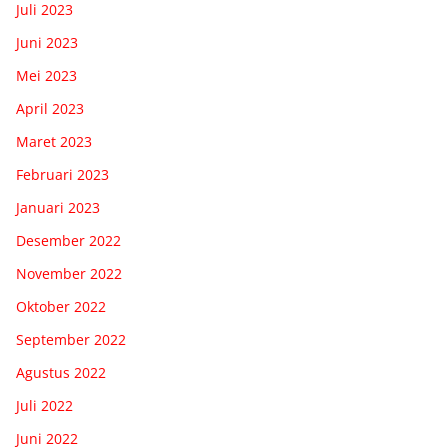
Juli 2023
Juni 2023
Mei 2023
April 2023
Maret 2023
Februari 2023
Januari 2023
Desember 2022
November 2022
Oktober 2022
September 2022
Agustus 2022
Juli 2022
Juni 2022