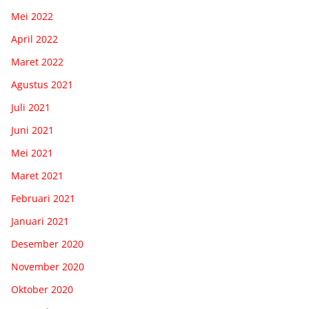
Mei 2022
April 2022
Maret 2022
Agustus 2021
Juli 2021
Juni 2021
Mei 2021
Maret 2021
Februari 2021
Januari 2021
Desember 2020
November 2020
Oktober 2020