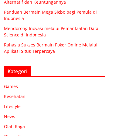
Alternatif dan Keuntungannya
Panduan Bermain Mega Sicbo bagi Pemula di
Indonesia
Mendorong Inovasi melalui Pemanfaatan Data
Science di Indonesia
Rahasia Sukses Bermain Poker Online Melalui
Aplikasi Situs Terpercaya
Kategori
Games
Kesehatan
Lifestyle
News
Olah Raga