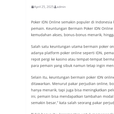
April 25, 2025
admin
Poker IDN Online semakin populer di Indonesia
pemain. Keuntungan Bermain Poker IDN Online 
kemudahan akses, bonus-bonus menarik, hing
Salah satu keuntungan utama bermain poker on
adanya platform poker online seperti IDN, pema
repot pergi ke kasino atau tempat-tempat berma
para pemain yang sibuk namun tetap ingin men
Selain itu, keuntungan bermain poker IDN onlin
ditawarkan. Menurut pakar perjudian online, bo
hanya menarik, tapi juga bisa meningkatkan p
ini, pemain bisa mendapatkan tambahan modal
semakin besar,” kata salah seorang pakar perjud