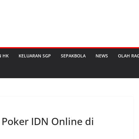
N HK
KELUARAN SGP
SEPAKBOLA
NEWS
OLAH RA
Poker IDN Online di