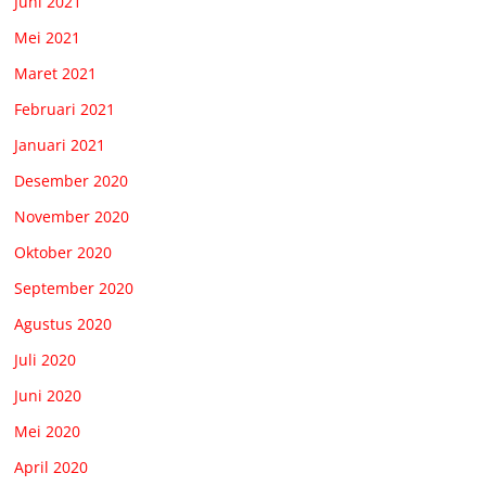
Juni 2021
Mei 2021
Maret 2021
Februari 2021
Januari 2021
Desember 2020
November 2020
Oktober 2020
September 2020
Agustus 2020
Juli 2020
Juni 2020
Mei 2020
April 2020