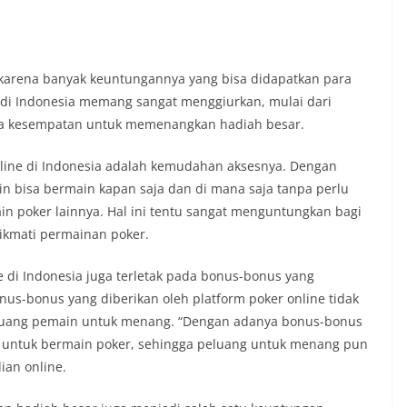
 karena banyak keuntungannya yang bisa didapatkan para
di Indonesia memang sangat menggiurkan, mulai dari
ga kesempatan untuk memenangkan hadiah besar.
line di Indonesia adalah kemudahan aksesnya. Dengan
in bisa bermain kapan saja dan di mana saja tanpa perlu
in poker lainnya. Hal ini tentu sangat menguntungkan bagi
ikmati permainan poker.
e di Indonesia juga terletak pada bonus-bonus yang
nus-bonus yang diberikan oleh platform poker online tidak
eluang pemain untuk menang. “Dengan adanya bonus-bonus
 untuk bermain poker, sehingga peluang untuk menang pun
ian online.