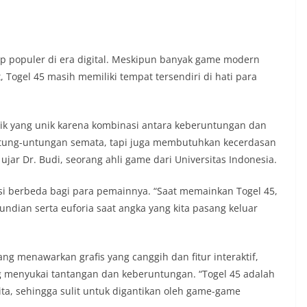
ap populer di era digital. Meskipun banyak game modern
Togel 45 masih memiliki tempat tersendiri di hati para
rik yang unik karena kombinasi antara keberuntungan dan
untung-untungan semata, tapi juga membutuhkan kecerdasan
jar Dr. Budi, seorang ahli game dari Universitas Indonesia.
i berbeda bagi para pemainnya. “Saat memainkan Togel 45,
ndian serta euforia saat angka yang kita pasang keluar
ng menawarkan grafis yang canggih dan fitur interaktif,
ng menyukai tantangan dan keberuntungan. “Togel 45 adalah
a, sehingga sulit untuk digantikan oleh game-game