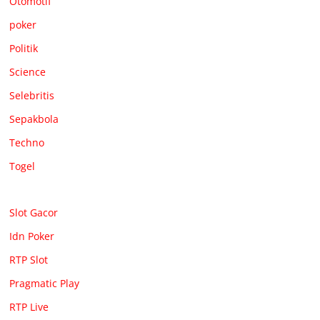
Otomotif
poker
Politik
Science
Selebritis
Sepakbola
Techno
Togel
Slot Gacor
Idn Poker
RTP Slot
Pragmatic Play
RTP Live