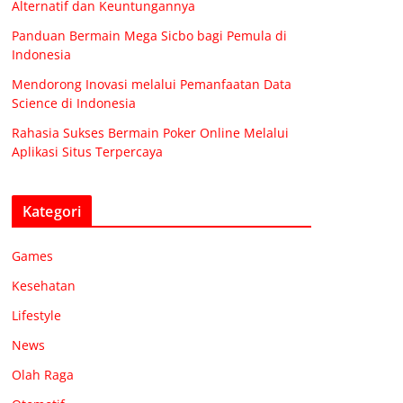
Alternatif dan Keuntungannya
Panduan Bermain Mega Sicbo bagi Pemula di
Indonesia
Mendorong Inovasi melalui Pemanfaatan Data
Science di Indonesia
Rahasia Sukses Bermain Poker Online Melalui
Aplikasi Situs Terpercaya
Kategori
Games
Kesehatan
Lifestyle
News
Olah Raga