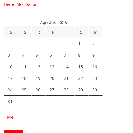
Demo Slot Gacor
Agustus 2026
S
S
R
K
J
S
M
1
2
3
4
5
6
7
8
9
10
11
12
13
14
15
16
17
18
19
20
21
22
23
24
25
26
27
28
29
30
31
« Mei