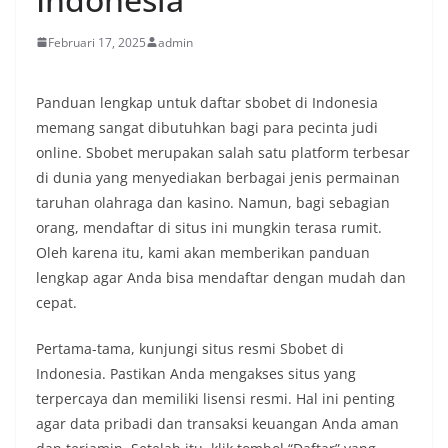
Februari 17, 2025
admin
Panduan lengkap untuk daftar sbobet di Indonesia
memang sangat dibutuhkan bagi para pecinta judi
online. Sbobet merupakan salah satu platform terbesar
di dunia yang menyediakan berbagai jenis permainan
taruhan olahraga dan kasino. Namun, bagi sebagian
orang, mendaftar di situs ini mungkin terasa rumit.
Oleh karena itu, kami akan memberikan panduan
lengkap agar Anda bisa mendaftar dengan mudah dan
cepat.
Pertama-tama, kunjungi situs resmi Sbobet di
Indonesia. Pastikan Anda mengakses situs yang
terpercaya dan memiliki lisensi resmi. Hal ini penting
agar data pribadi dan transaksi keuangan Anda aman