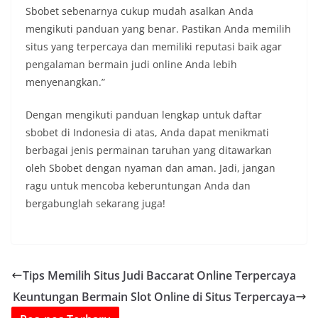
Sbobet sebenarnya cukup mudah asalkan Anda
mengikuti panduan yang benar. Pastikan Anda memilih
situs yang terpercaya dan memiliki reputasi baik agar
pengalaman bermain judi online Anda lebih
menyenangkan.”
Dengan mengikuti panduan lengkap untuk daftar
sbobet di Indonesia di atas, Anda dapat menikmati
berbagai jenis permainan taruhan yang ditawarkan
oleh Sbobet dengan nyaman dan aman. Jadi, jangan
ragu untuk mencoba keberuntungan Anda dan
bergabunglah sekarang juga!
Tips Memilih Situs Judi Baccarat Online Terpercaya
Keuntungan Bermain Slot Online di Situs Terpercaya