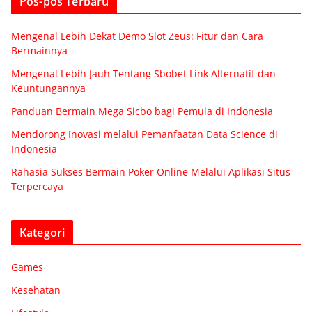
Pos-pos Terbaru
Mengenal Lebih Dekat Demo Slot Zeus: Fitur dan Cara
Bermainnya
Mengenal Lebih Jauh Tentang Sbobet Link Alternatif dan
Keuntungannya
Panduan Bermain Mega Sicbo bagi Pemula di Indonesia
Mendorong Inovasi melalui Pemanfaatan Data Science di
Indonesia
Rahasia Sukses Bermain Poker Online Melalui Aplikasi Situs
Terpercaya
Kategori
Games
Kesehatan