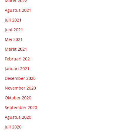
Maret 2022
Agustus 2021
Juli 2021
Juni 2021
Mei 2021
Maret 2021
Februari 2021
Januari 2021
Desember 2020
November 2020
Oktober 2020
September 2020
Agustus 2020
Juli 2020