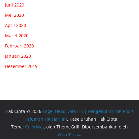
Juni 2020
Mei 2020
April 2020
Maret 2020
Februari 2020
Januari 2020
Desember 2019
Hak Cipta © 2026
Togel HKG: Data HK | Pengeluaran HK Pools
| Keluaran HK Hari Ini
. Keseluruhan Hak Cipta.
Tema:
ColorMag
oleh ThemeGrill. Dipersembahkan oleh
WordPress
.