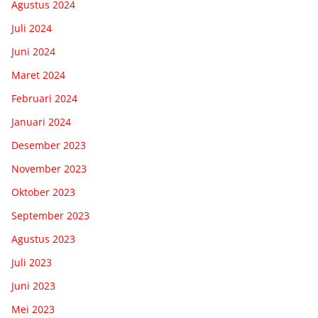
Agustus 2024
Juli 2024
Juni 2024
Maret 2024
Februari 2024
Januari 2024
Desember 2023
November 2023
Oktober 2023
September 2023
Agustus 2023
Juli 2023
Juni 2023
Mei 2023