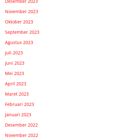
Desember 2023
November 2023
Oktober 2023
September 2023
Agustus 2023
Juli 2023
Juni 2023
Mei 2023
April 2023
Maret 2023
Februari 2023
Januari 2023
Desember 2022
November 2022