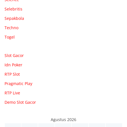
Selebritis
Sepakbola
Techno
Togel
Slot Gacor
Idn Poker
RTP Slot
Pragmatic Play
RTP Live
Demo Slot Gacor
Agustus 2026