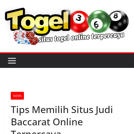
S
k
i
p
t
o
c
o
n
t
e
n
NEWS
t
Tips Memilih Situs Judi
Baccarat Online
Terpercaya