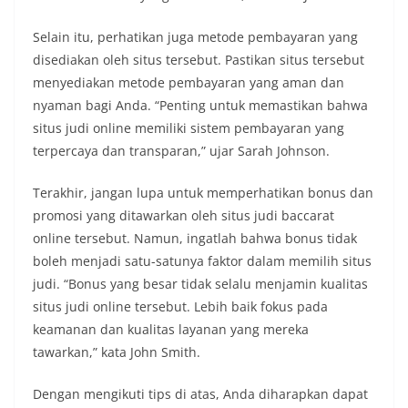
Selain itu, perhatikan juga metode pembayaran yang
disediakan oleh situs tersebut. Pastikan situs tersebut
menyediakan metode pembayaran yang aman dan
nyaman bagi Anda. “Penting untuk memastikan bahwa
situs judi online memiliki sistem pembayaran yang
terpercaya dan transparan,” ujar Sarah Johnson.
Terakhir, jangan lupa untuk memperhatikan bonus dan
promosi yang ditawarkan oleh situs judi baccarat
online tersebut. Namun, ingatlah bahwa bonus tidak
boleh menjadi satu-satunya faktor dalam memilih situs
judi. “Bonus yang besar tidak selalu menjamin kualitas
situs judi online tersebut. Lebih baik fokus pada
keamanan dan kualitas layanan yang mereka
tawarkan,” kata John Smith.
Dengan mengikuti tips di atas, Anda diharapkan dapat