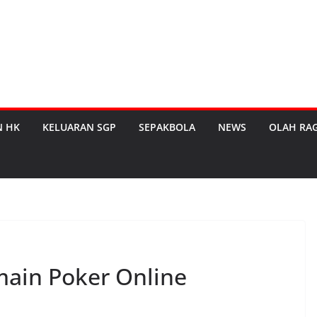
N HK
KELUARAN SGP
SEPAKBOLA
NEWS
OLAH RA
ain Poker Online