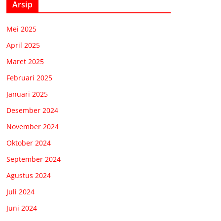
Arsip
Mei 2025
April 2025
Maret 2025
Februari 2025
Januari 2025
Desember 2024
November 2024
Oktober 2024
September 2024
Agustus 2024
Juli 2024
Juni 2024