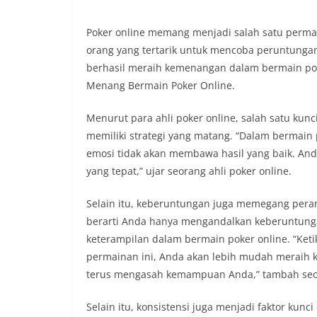
Poker online memang menjadi salah satu permai
orang yang tertarik untuk mencoba peruntunga
berhasil meraih kemenangan dalam bermain poke
Menang Bermain Poker Online.
Menurut para ahli poker online, salah satu ku
memiliki strategi yang matang. “Dalam bermain 
emosi tidak akan membawa hasil yang baik. An
yang tepat,” ujar seorang ahli poker online.
Selain itu, keberuntungan juga memegang pera
berarti Anda hanya mengandalkan keberuntunga
keterampilan dalam bermain poker online. “Ket
permainan ini, Anda akan lebih mudah meraih 
terus mengasah kemampuan Anda,” tambah seo
Selain itu, konsistensi juga menjadi faktor ku