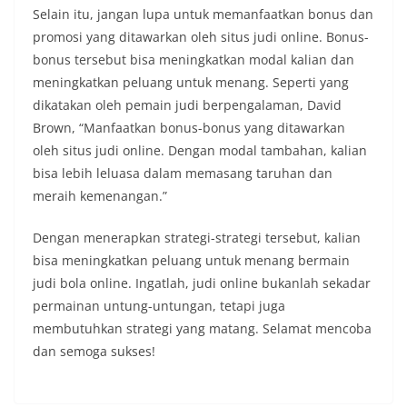
Selain itu, jangan lupa untuk memanfaatkan bonus dan
promosi yang ditawarkan oleh situs judi online. Bonus-
bonus tersebut bisa meningkatkan modal kalian dan
meningkatkan peluang untuk menang. Seperti yang
dikatakan oleh pemain judi berpengalaman, David
Brown, “Manfaatkan bonus-bonus yang ditawarkan
oleh situs judi online. Dengan modal tambahan, kalian
bisa lebih leluasa dalam memasang taruhan dan
meraih kemenangan.”
Dengan menerapkan strategi-strategi tersebut, kalian
bisa meningkatkan peluang untuk menang bermain
judi bola online. Ingatlah, judi online bukanlah sekadar
permainan untung-untungan, tetapi juga
membutuhkan strategi yang matang. Selamat mencoba
dan semoga sukses!