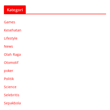
Kategori
Games
Kesehatan
Lifestyle
News
Olah Raga
Otomotif
poker
Politik
Science
Selebritis
Sepakbola