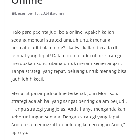
Desember 18, 2024
admin
Halo para pecinta judi bola online! Apakah kalian
sedang mencari strategi ampuh untuk menang
bermain judi bola online? Jika iya, kalian berada di
tempat yang tepat! Dalam dunia judi online, strategi
merupakan kunci utama untuk meraih kemenangan.
Tanpa strategi yang tepat, peluang untuk menang bisa
jauh lebih kecil.
Menurut pakar judi online terkenal, John Morrison,
strategi adalah hal yang sangat penting dalam berjudi.
“Tanpa strategi yang jelas, Anda hanya mengandalkan
keberuntungan semata. Dengan strategi yang tepat,
Anda bisa meningkatkan peluang kemenangan Anda,”
ujarnya.