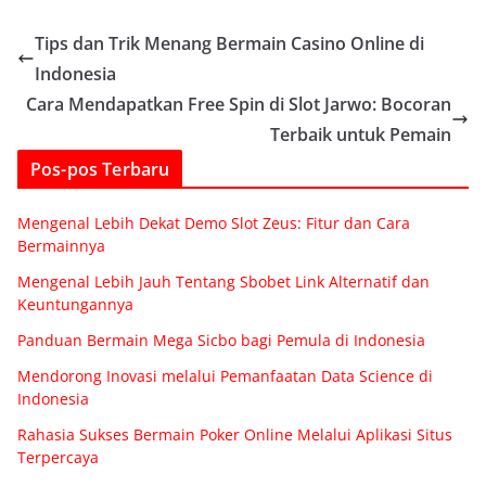
Tips dan Trik Menang Bermain Casino Online di
Indonesia
Cara Mendapatkan Free Spin di Slot Jarwo: Bocoran
Terbaik untuk Pemain
Pos-pos Terbaru
Mengenal Lebih Dekat Demo Slot Zeus: Fitur dan Cara
Bermainnya
Mengenal Lebih Jauh Tentang Sbobet Link Alternatif dan
Keuntungannya
Panduan Bermain Mega Sicbo bagi Pemula di Indonesia
Mendorong Inovasi melalui Pemanfaatan Data Science di
Indonesia
Rahasia Sukses Bermain Poker Online Melalui Aplikasi Situs
Terpercaya