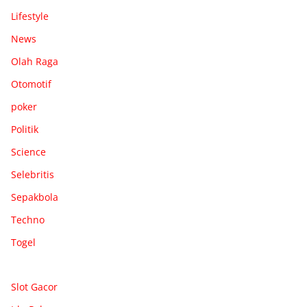
Lifestyle
News
Olah Raga
Otomotif
poker
Politik
Science
Selebritis
Sepakbola
Techno
Togel
Slot Gacor