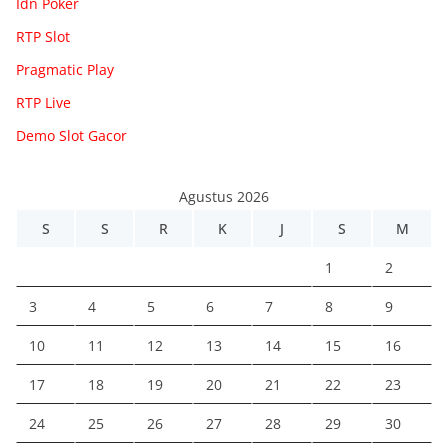
Idn Poker
RTP Slot
Pragmatic Play
RTP Live
Demo Slot Gacor
Agustus 2026
S
S
R
K
J
S
M
1
2
3
4
5
6
7
8
9
10
11
12
13
14
15
16
17
18
19
20
21
22
23
24
25
26
27
28
29
30