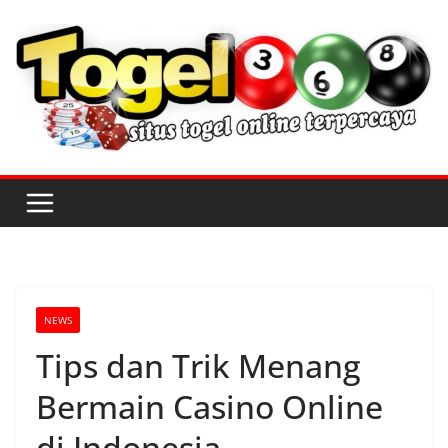
S
k
i
p
t
o
c
o
n
t
e
n
NEWS
t
Tips dan Trik Menang
Bermain Casino Online
di Indonesia