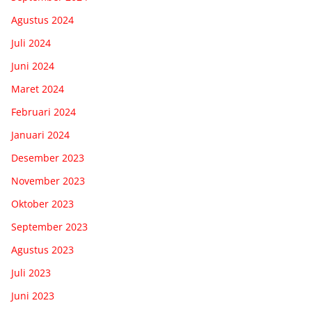
Agustus 2024
Juli 2024
Juni 2024
Maret 2024
Februari 2024
Januari 2024
Desember 2023
November 2023
Oktober 2023
September 2023
Agustus 2023
Juli 2023
Juni 2023