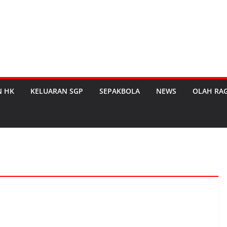
N HK
KELUARAN SGP
SEPAKBOLA
NEWS
OLAH RA