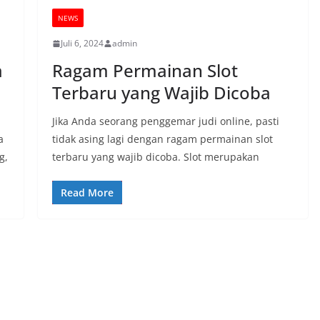
NEWS
Juli 6, 2024
admin
a
Ragam Permainan Slot
Terbaru yang Wajib Dicoba
Jika Anda seorang penggemar judi online, pasti
a
tidak asing lagi dengan ragam permainan slot
g,
terbaru yang wajib dicoba. Slot merupakan
Read More