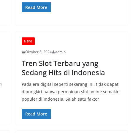
Read More
NEWS
Oktober 8, 2024
admin
Tren Slot Terbaru yang
Sedang Hits di Indonesia
i
Pada era digital seperti sekarang ini, tidak dapat
dipungkiri bahwa permainan slot online semakin
populer di Indonesia. Salah satu faktor
Read More