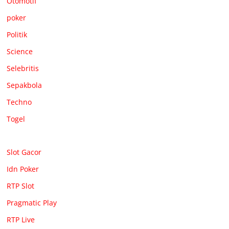
Otomotif
poker
Politik
Science
Selebritis
Sepakbola
Techno
Togel
Slot Gacor
Idn Poker
RTP Slot
Pragmatic Play
RTP Live