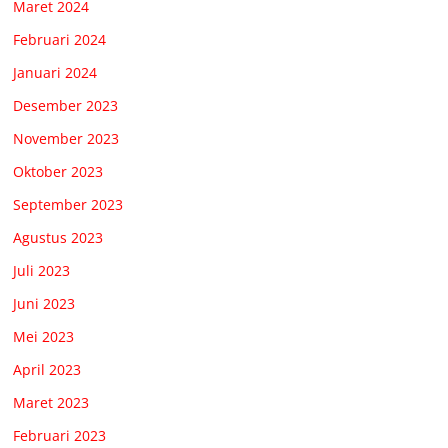
Maret 2024
Februari 2024
Januari 2024
Desember 2023
November 2023
Oktober 2023
September 2023
Agustus 2023
Juli 2023
Juni 2023
Mei 2023
April 2023
Maret 2023
Februari 2023