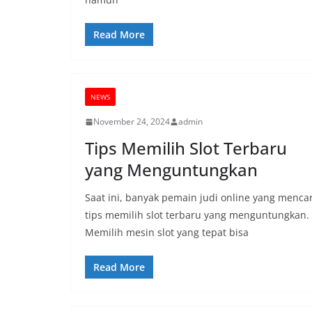
Read More
NEWS
November 24, 2024
admin
Tips Memilih Slot Terbaru
yang Menguntungkan
Saat ini, banyak pemain judi online yang mencar
tips memilih slot terbaru yang menguntungkan.
Memilih mesin slot yang tepat bisa
Read More