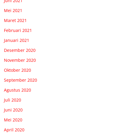
Juni 2021
Mei 2021
Maret 2021
Februari 2021
Januari 2021
Desember 2020
November 2020
Oktober 2020
September 2020
Agustus 2020
Juli 2020
Juni 2020
Mei 2020
April 2020