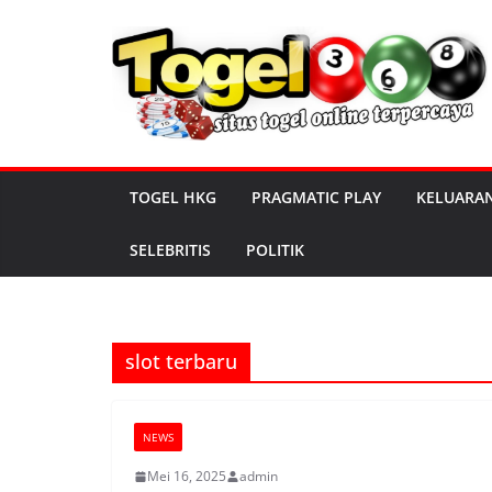
S
k
i
p
t
o
c
TOGEL HKG
PRAGMATIC PLAY
KELUARA
o
SELEBRITIS
POLITIK
n
t
e
n
slot terbaru
t
NEWS
Mei 16, 2025
admin