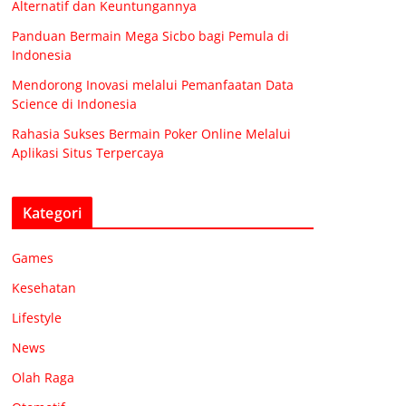
Alternatif dan Keuntungannya
Panduan Bermain Mega Sicbo bagi Pemula di
Indonesia
Mendorong Inovasi melalui Pemanfaatan Data
Science di Indonesia
Rahasia Sukses Bermain Poker Online Melalui
Aplikasi Situs Terpercaya
Kategori
Games
Kesehatan
Lifestyle
News
Olah Raga