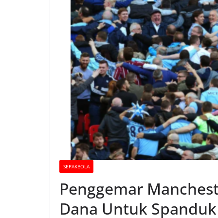
SEPAKBOLA
Penggemar Manchest
Dana Untuk Spanduk