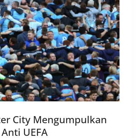
er City Mengumpulkan
 Anti UEFA