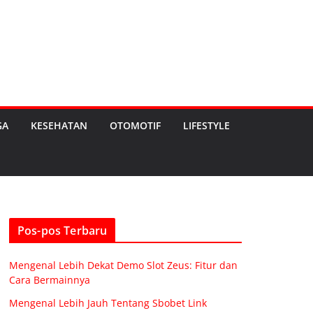
GA
KESEHATAN
OTOMOTIF
LIFESTYLE
Pos-pos Terbaru
Mengenal Lebih Dekat Demo Slot Zeus: Fitur dan
Cara Bermainnya
Mengenal Lebih Jauh Tentang Sbobet Link