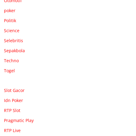
Otomotif
poker
Politik
Science
Selebritis
Sepakbola
Techno
Togel
Slot Gacor
Idn Poker
RTP Slot
Pragmatic Play
RTP Live