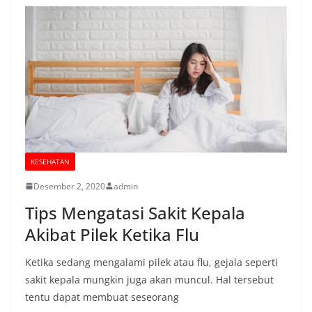
KESEHATAN
Desember 2, 2020
admin
Tips Mengatasi Sakit Kepala
Akibat Pilek Ketika Flu
Ketika sedang mengalami pilek atau flu, gejala seperti
sakit kepala mungkin juga akan muncul. Hal tersebut
tentu dapat membuat seseorang