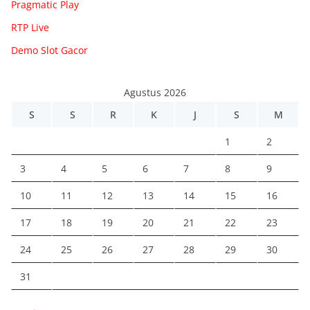
Pragmatic Play
RTP Live
Demo Slot Gacor
Agustus 2026
S
S
R
K
J
S
M
1
2
3
4
5
6
7
8
9
10
11
12
13
14
15
16
17
18
19
20
21
22
23
24
25
26
27
28
29
30
31