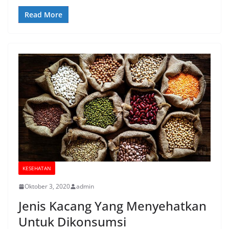
Read More
KESEHATAN
Oktober 3, 2020
admin
Jenis Kacang Yang Menyehatkan
Untuk Dikonsumsi