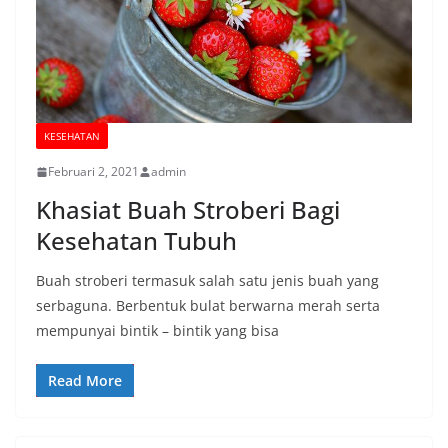
KESEHATAN
Februari 2, 2021
admin
Khasiat Buah Stroberi Bagi
Kesehatan Tubuh
Buah stroberi termasuk salah satu jenis buah yang
serbaguna. Berbentuk bulat berwarna merah serta
mempunyai bintik – bintik yang bisa
Read More