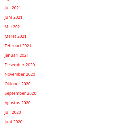
Juli 2021
Juni 2021
Mei 2021
Maret 2021
Februari 2021
Januari 2021
Desember 2020
November 2020
Oktober 2020
September 2020
Agustus 2020
Juli 2020
Juni 2020