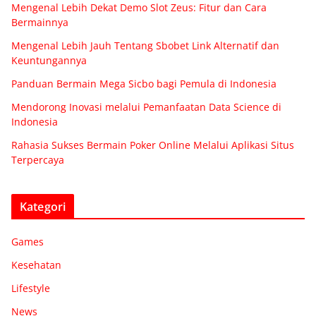
Mengenal Lebih Dekat Demo Slot Zeus: Fitur dan Cara
Bermainnya
Mengenal Lebih Jauh Tentang Sbobet Link Alternatif dan
Keuntungannya
Panduan Bermain Mega Sicbo bagi Pemula di Indonesia
Mendorong Inovasi melalui Pemanfaatan Data Science di
Indonesia
Rahasia Sukses Bermain Poker Online Melalui Aplikasi Situs
Terpercaya
Kategori
Games
Kesehatan
Lifestyle
News